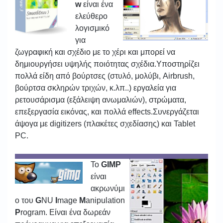
w
είναι ένα
ελεύθερο
λογισμικό
για
ζωγραφική και σχέδιο με το χέρι και μπορεί να
δημιουργήσει υψηλής ποιότητας σχέδια.Υποστηρίζει
πολλά είδη από βούρτσες (στυλό, μολύβι, Airbrush,
βούρτσα σκληρών τριχών, κ.λπ..) εργαλεία για
ρετουσάρισμα (εξάλειψη ανωμαλιών), στρώματα,
επεξεργασία εικόνας, και πολλά effects.Συνεργάζεται
άψογα με digitizers (πλακέτες σχεδίασης) και Tablet
PC.
To
GIMP
είναι
ακρωνύμι
ο του
G
NU
I
mage
M
anipulation
P
rogram. Είναι ένα δωρεάν