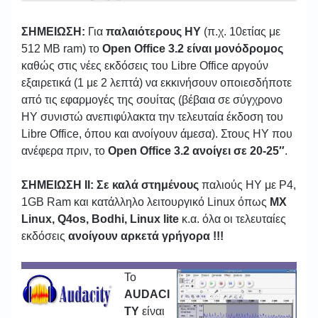
ΣΗΜΕΙΩΣΗ:
Για
παλαιότερους ΗΥ
(π.χ. 10ετίας με
512 ΜΒ ram) το
Open Office 3.2 είναι μονόδρομος
καθώς στις νέες εκδόσεις του Libre Office αργούν
εξαιρετικά (1 με 2 λεπτά) να εκκινήσουν οποιεσδήποτε
από τις εφαρμογές της σουίτας (βέβαια σε σύγχρονο
ΗΥ συνιστώ ανεπιφύλακτα την τελευταία έκδοση του
Libre Office, όπου και ανοίγουν άμεσα). Στους ΗΥ που
ανέφερα πριν, το
Open Office 3.2 ανοίγει σε 20-25″
.
ΣΗΜΕΙΩΣΗ ΙΙ: Σε καλά στημένους
παλιούς ΗΥ με P4,
1GB Ram και κατάλληλο λειτουργικό Linux όπως
MX
Linux, Q4os, Bodhi, Linux lite
κ.α. όλα οι τελευταίες
εκδόσεις
ανοίγουν αρκετά γρήγορα !!!
Το
AUDACI
TY
είναι