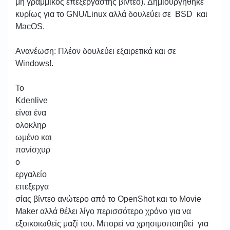
μη γραμμικός επεξεργαστής βίντεο). Δημιουργήθηκε
κυρίως για το GNU/Linux αλλά δουλεύει σε BSD και
MacOS.
Ανανέωση: Πλέον δουλεύει εξαιρετικά και σε
Windows!.
Το
Kdenlive
είναι ένα
ολοκληρ
ωμένο και
πανίσχυρ
ο
εργαλείο
επεξεργα
σίας βίντεο ανώτερο από το OpenShot και το Movie
Maker αλλά θέλει λίγο περισσότερο χρόνο για να
εξοικοιωθείς μαζί του. Μπορεί να χρησιμοποιηθεί για