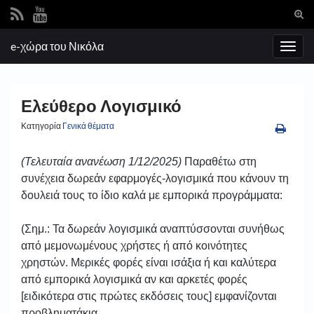
Ενα
φόρ
Search for:
e-χώρα του Νικόλα
ανα
Εναλ
πλοή
Ελεύθερο Λογισμικό
Κατηγορία
Γενικά θέματα
(Τελευταία ανανέωση 1/12/2025)
Παραθέτω στη
συνέχεια δωρεάν εφαρμογές-λογισμικά που κάνουν τη
δουλειά τους το ίδιο καλά με εμπορικά προγράμματα:
(Σημ.: Τα δωρεάν λογισμικά αναπτύσσονται συνήθως
από μεμονωμένους χρήστες ή από κοινότητες
χρηστών. Μερικές φορές είναι ισάξια ή και καλύτερα
από εμπορικά λογισμικά αν και αρκετές φορές
[ειδικότερα στις πρώτες εκδόσεις τους] εμφανίζονται
προβληματάκια.