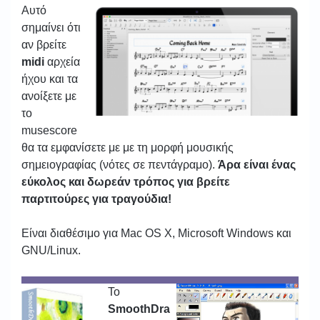
Αυτό
σημαίνει ότι
αν βρείτε
midi
αρχεία
ήχου και τα
ανοίξετε με
το
musescore
θα τα εμφανίσετε με με τη μορφή μουσικής
σημειογραφίας (νότες σε πεντάγραμο).
Άρα είναι ένας
εύκολος και δωρεάν τρόπος για βρείτε
παρτιτούρες για τραγούδια!
Είναι διαθέσιμο για Mac OS X, Microsoft Windows και
GNU/Linux.
Το
SmoothDra