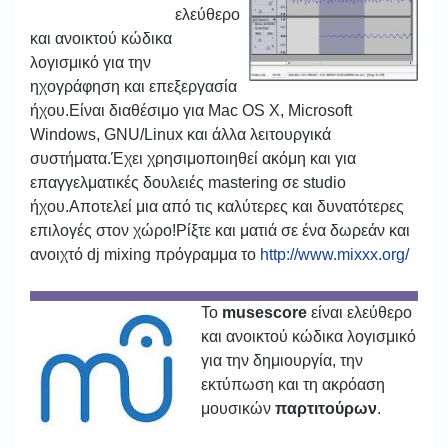
ελεύθερο
και ανοικτού κώδικα
λογισμικό για την
ηχογράφηση και επεξεργασία
ήχου.Είναι διαθέσιμο για Mac OS X, Microsoft
Windows, GNU/Linux και άλλα λειτουργικά
συστήματα.Έχει χρησιμοποιηθεί ακόμη και για
επαγγελματικές δουλειές mastering σε studio
ήχου.Αποτελεί μια από τις καλύτερες και δυνατότερες
επιλογές στον χώρο!Ρίξτε και ματιά σε ένα δωρεάν και
ανοιχτό dj mixing πρόγραμμα το
http://www.mixxx.org/
Το
musescore
είναι ελεύ
θερο
και ανοικτού κώδικα λογισμικό
για την δημιουργία, την
εκτύπωση και τη ακρόαση
μουσικών
παρτιτούρων
.