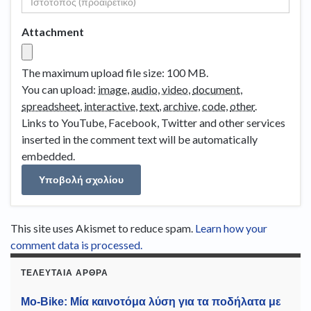
Attachment
The maximum upload file size: 100 MB.
You can upload:
image
,
audio
,
video
,
document
,
spreadsheet
,
interactive
,
text
,
archive
,
code
,
other
.
Links to YouTube, Facebook, Twitter and other services
inserted in the comment text will be automatically
embedded.
This site uses Akismet to reduce spam.
Learn how your
comment data is processed.
ΤΕΛΕΥΤΑΊΑ ΆΡΘΡΑ
Mo-Bike: Μία καινοτόμα λύση για τα ποδήλατα με