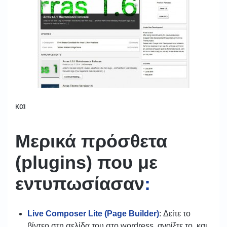
και
Μερικά πρόσθετα
(plugins) που με
εντυπωσίασαν
:
Live Composer Lite (Page Builder)
: Δείτε το
βίντεο στη σελίδα του στο wordress, ανοίξτε το και