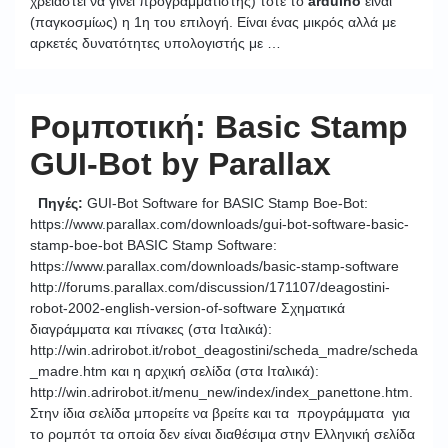
χρειαστεί να γίνει προγραμματιστής) τότε το
arduino
είναι
(παγκοσμίως) η 1η του επιλογή. Είναι ένας μικρός αλλά με
αρκετές δυνατότητες υπολογιστής με …
Ρομποτική: Basic Stamp
GUI-Bot by Parallax
Πηγές:
GUI-Bot Software for BASIC Stamp Boe-Bot:
https://www.parallax.com/downloads/gui-bot-software-basic-
stamp-boe-bot BASIC Stamp Software:
https://www.parallax.com/downloads/basic-stamp-software
http://forums.parallax.com/discussion/171107/deagostini-
robot-2002-english-version-of-software Σχηματικά
διαγράμματα και πίνακες (στα Ιταλικά):
http://win.adrirobot.it/robot_deagostini/scheda_madre/scheda
_madre.htm και η αρχική σελίδα (στα Ιταλικά):
http://win.adrirobot.it/menu_new/index/index_panettone.htm.
Στην ίδια σελίδα μπορείτε να βρείτε και τα προγράμματα για
το ρομπότ τα οποία δεν είναι διαθέσιμα στην Ελληνική σελίδα