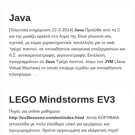
Java
[Τελευταία ενημέρωση 22-3-2014]
Java
Προήλθε από τη C
και της μοιάζει αρκετά στη δομή της Είναι γλώσσα νέα,
σχετικά, με κύρια χαρακτηριστικά: κατάλληλη για το web
‘τρέχει’ παντού, σε οποιαδήποτε οικογένεια επεξεργαστών και
Λ.Σ. αντικειμενοστραφής γεγονοστραφής Εκτέλεση
προγραμμάτων σε
Java
Τρέχει παντού, λόγω του
JVM
(Java
Virtual Machine) το οποίο υπάρχει σχεδόν για οποιαδήποτε
πλατφόρμα. …
LEGO Mindstorms EV3
Πηγές για online μαθήματα
http://ev3lessons.com/en/index.html
Απλά ΚΟΡΥΦΑΙΑ
ιστοσελίδα με πολύ ελεύθερο υλικό για αρχάριους και
προχωρημένους. Άριστα οργανωμένη και εξαιρετική πηγή!