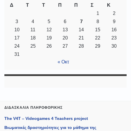
Δ
Τ
Τ
Π
Π
Σ
Κ
1
2
3
4
5
6
7
8
9
10
11
12
13
14
15
16
17
18
19
20
21
22
23
24
25
26
27
28
29
30
31
« Οκτ
ΔΙΔΑΣΚΑΛΊΑ ΠΛΗΡΟΦΟΡΙΚΉΣ
The V4T – Videogames 4 Teachers project
Βιωματικές δραστηριότητες για το μάθημα της