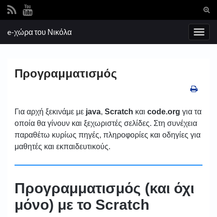
Ενα
φόρ
Search for:
e-χώρα του Νικόλα
ανα
Εναλ
πλοή
Προγραμματισμός
Για αρχή ξεκινάμε με
java
,
Scratch
και
code.org
για τα
οποία θα γίνουν και ξεχωριστές σελίδες. Στη συνέχεια
παραθέτω κυρίως πηγές, πληροφορίες και οδηγίες για
μαθητές και εκπαιδευτικούς.
Προγραμματισμός (και όχι
μόνο) με το Scratch