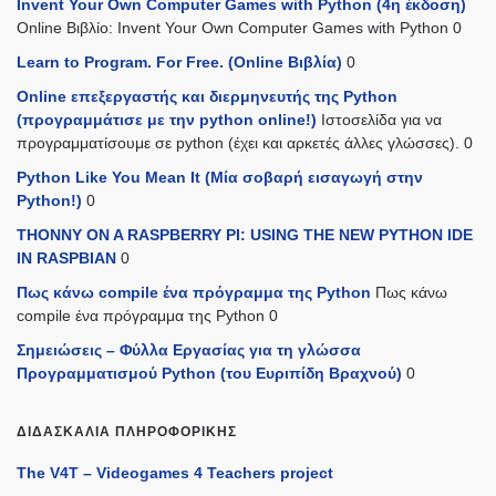
Invent Your Own Computer Games with Python (4η έκδοση)
Online Βιβλίο: Invent Your Own Computer Games with Python 0
Learn to Program. For Free. (Online Βιβλία)
0
Online επεξεργαστής και διερμηνευτής της Python
(προγραμμάτισε με την python online!)
Ιστοσελίδα για να
προγραμματίσουμε σε python (έχει και αρκετές άλλες γλώσσες). 0
Python Like You Mean It (Mία σοβαρή εισαγωγή στην
Python!)
0
THONNY ON A RASPBERRY PI: USING THE NEW PYTHON IDE
IN RASPBIAN
0
Πως κάνω compile ένα πρόγραμμα της Python
Πως κάνω
compile ένα πρόγραμμα της Python 0
Σημειώσεις – Φύλλα Εργασίας για τη γλώσσα
Προγραμματισμού Python (του Ευριπίδη Βραχνού)
0
ΔΙΔΑΣΚΑΛΊΑ ΠΛΗΡΟΦΟΡΙΚΉΣ
The V4T – Videogames 4 Teachers project