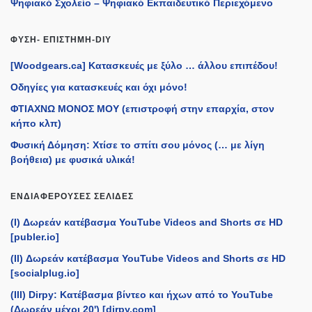
Ψηφιακό Σχολείο – Ψηφιακό Εκπαιδευτικό Περιεχόμενο
ΦΎΣΗ- ΕΠΙΣΤΉΜΗ-DIY
[Woodgears.ca] Κατασκευές με ξύλο … άλλου επιπέδου!
Οδηγίες για κατασκευές και όχι μόνο!
ΦΤΙΑΧΝΩ ΜΟΝΟΣ ΜΟΥ (επιστροφή στην επαρχία, στον
κήπο κλπ)
Φυσική Δόμηση: Χτίσε το σπίτι σου μόνος (… με λίγη
βοήθεια) με φυσικά υλικά!
ΕΝΔΙΑΦΈΡΟΥΣΕΣ ΣΕΛΊΔΕΣ
(I) Δωρεάν κατέβασμα YouTube Videos and Shorts σε HD
[publer.io]
(II) Δωρεάν κατέβασμα YouTube Videos and Shorts σε HD
[socialplug.io]
(III) Dirpy: Κατέβασμα βίντεο και ήχων από το YouTube
(Δωρεάν μέχρι 20') [dirpy.com]