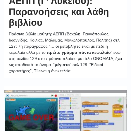
ΑΕΠΠ (Γ’ Λυκείου):
Παρανοήσεις και λάθη
βιβλίου
Πράσινο βιβλίο μαθητή: ΑΕΠΠ (Βακάλη, Γιαννόπουλος,
Ιωαννίδης, Κοίλιας, Μάλαμας, Μανωλόπουλος, Πολίτης) σελ
127: 7η παράγραφος “… οι μεταβλητές είναι με πεζά ή
κεφαλαία αλλά με το
πρώτο γράμμα πάντα κεφαλαίο
” ενώ
στη σελίδα 129 στο πράσινο πλαίσιο με τίτλο ΟΝΟΜΑΤΑ, έχει
ως αποδεκτό το όνομα “
μέγιστο
“ σελ 128: “Ειδικοί
χαρακτήρες”, Τί είναι η άνω τελεία …