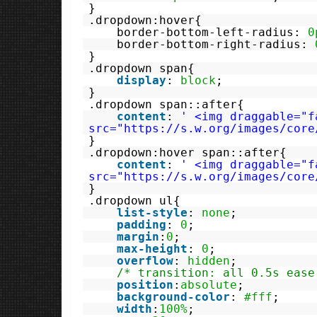
}
.dropdown:hover{
border-bottom-left-radius:
0
border-bottom-right-radius:
}
.dropdown span{
display
:
block
;
}
.dropdown span::after{
content
:
' <img draggable="f
src="
https://s.w.org/images/core
}
.dropdown:hover span::after{
content
:
' <img draggable="f
src="
https://s.w.org/images/core
}
.dropdown ul{
list-style
:
none
;
padding
:
0
;
margin
:
0
;
max-height
:
0
;
overflow
:
hidden
;
/* transition: all 0.5s ease
position
:
absolute
;
background-color
:
#fff
;
width
:
100%
;