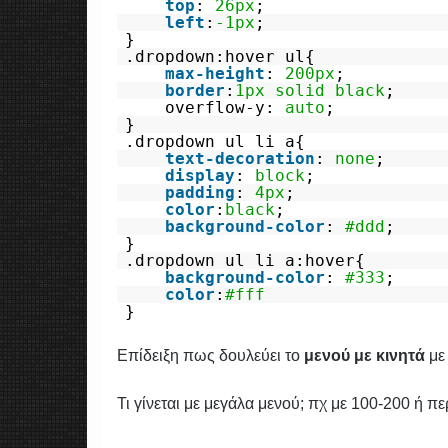
top
:
26px
;
left
:
-1px
;
}
.dropdown:hover ul{
max-height
:
200px
;
border
:
1px
solid
black
;
overflow-y:
auto
;
}
.dropdown ul li a{
text-decoration
:
none
;
display
:
block
;
padding
:
4px
;
color
:
black
;
background-color
:
#ddd
;
}
.dropdown ul li a:hover{
background-color
:
#333
;
color
:
#fff
}
Επίδειξη πως δουλεύει το
μενού με κινητά
με
Τι γίνεται με μεγάλα μενού; πχ με 100-200 ή πε