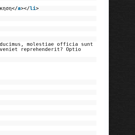
κηση</
a
></
li
>
ducimus, molestiae officia sunt
veniet reprehenderit? Optio