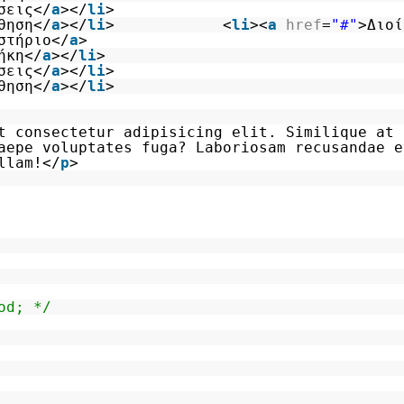
σεις</
a
></
li
>
θηση</
a
></
li
> <
li
><
a
href
=
"#"
>Διοί
στήριο</
a
>
ήκη</
a
></
li
>
σεις</
a
></
li
>
θηση</
a
></
li
>
t consectetur adipisicing elit. Similique at 
aepe voluptates fuga? Laboriosam recusandae e
llam!</
p
>
od; */