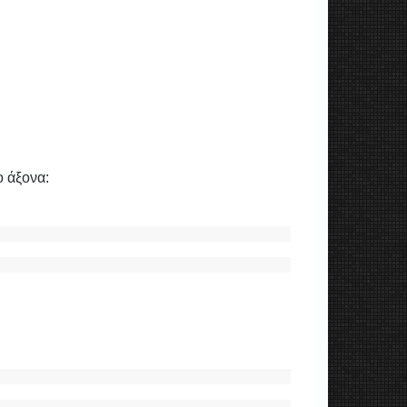
ο άξονα: