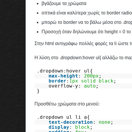
βγάζουμε τα χρώματα
οπτικά είναι καλύτερα χωρίς το border radi
μπορώ το border να το βάλω μέσα στο .drop
Προσοχή όταν δηλώνουμε ότι height = 0 το 
Στην html αντιγράφω πολλές φορές τα li ώστε τ
Η λύση στο .dropdown:hover ul{ αλλάζω το max
.dropdown:hover ul{
max-height
:
200px
;
border
:
1px
solid
black
;
overflow-y:
auto
;
}
Προσθέτω χρώματα στο μενού:
.dropdown ul li a{
text-decoration
:
none
;
display
:
block
;