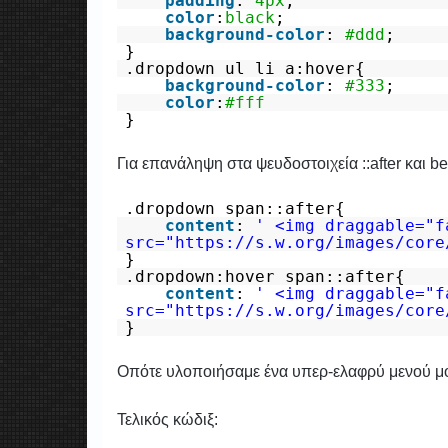
padding
:
4px
;
color
:
black
;
background-color
:
#ddd
;
}
.dropdown ul li a:hover{
background-color
:
#333
;
color
:
#fff
}
Για επανάληψη στα ψευδοστοιχεία ::after και 
.dropdown span::after{
content
:
' <img draggable="f
src="
https://s.w.org/images/core
}
.dropdown:hover span::after{
content
:
' <img draggable="f
src="
https://s.w.org/images/core
}
Οπότε υλοποιήσαμε ένα υπερ-ελαφρύ μενού μόνο
Τελικός κώδιξ: