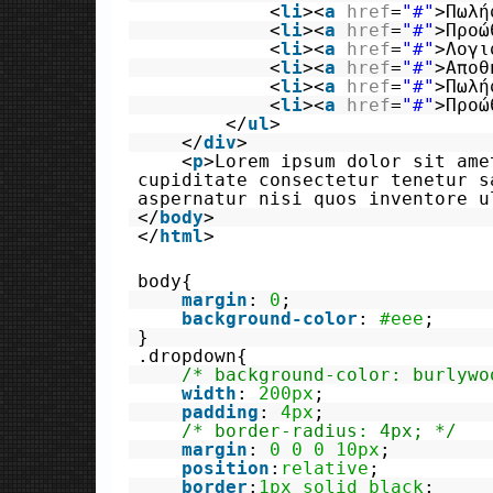
<
li
><
a
href
=
"#"
>Πωλή
<
li
><
a
href
=
"#"
>Προώ
<
li
><
a
href
=
"#"
>Λογι
<
li
><
a
href
=
"#"
>Αποθ
<
li
><
a
href
=
"#"
>Πωλή
<
li
><
a
href
=
"#"
>Προώ
</
ul
>
</
div
>
<
p
>Lorem ipsum dolor sit ame
cupiditate consectetur tenetur s
aspernatur nisi quos inventore u
</
body
>
</
html
>
body{
margin
:
0
;
background-color
:
#eee
;
}
.dropdown{
/* background-color: burlywo
width
:
200px
;
padding
:
4px
;
/* border-radius: 4px; */
margin
:
0
0
0
10px
;
position
:
relative
;
border
:
1px
solid
black
;