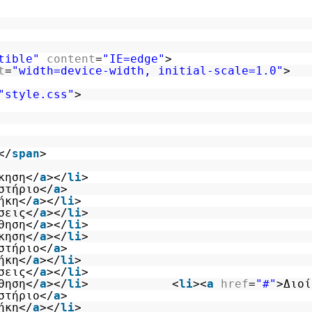
tible"
content
=
"IE=edge"
>
t
=
"width=device-width, initial-scale=1.0"
>
"style.css"
>
</
span
>
κηση</
a
></
li
>
στήριο</
a
>
ήκη</
a
></
li
>
σεις</
a
></
li
>
θηση</
a
></
li
>
κηση</
a
></
li
>
στήριο</
a
>
ήκη</
a
></
li
>
σεις</
a
></
li
>
θηση</
a
></
li
> <
li
><
a
href
=
"#"
>Διοί
στήριο</
a
>
ήκη</
a
></
li
>