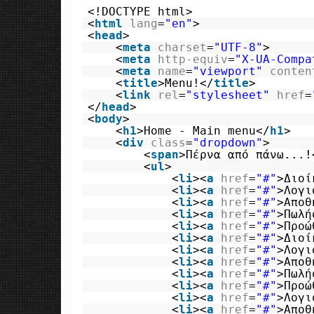
<!DOCTYPE html>
<
html
lang
=
"en"
>
<
head
>
<
meta
charset
=
"UTF-8"
>
<
meta
http-equiv
=
"X-UA-Compa
<
meta
name
=
"viewport"
conten
<
title
>Menu!</
title
>
<
link
rel
=
"stylesheet"
href
=
</
head
>
<
body
>
<
h1
>Home - Main menu</
h1
>
<
div
class
=
"dropdown"
>
<
span
>Πέρνα από πάνω...!
<
ul
>
<
li
><
a
href
=
"#"
>Διοί
<
li
><
a
href
=
"#"
>Λογι
<
li
><
a
href
=
"#"
>Αποθ
<
li
><
a
href
=
"#"
>Πωλή
<
li
><
a
href
=
"#"
>Προώ
<
li
><
a
href
=
"#"
>Διοί
<
li
><
a
href
=
"#"
>Λογι
<
li
><
a
href
=
"#"
>Αποθ
<
li
><
a
href
=
"#"
>Πωλή
<
li
><
a
href
=
"#"
>Προώ
<
li
><
a
href
=
"#"
>Λογι
<
li
><
a
href
=
"#"
>Αποθ