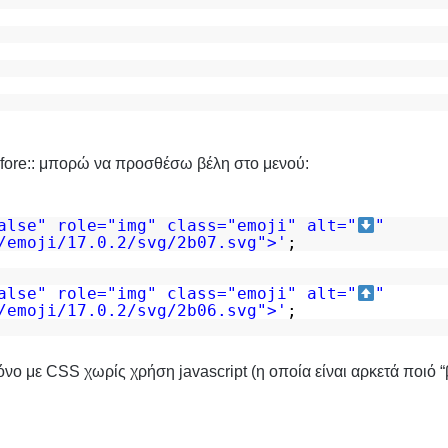
before:: μπορώ να προσθέσω βέλη στο μενού:
alse" role="img" class="emoji" alt="
"
/emoji/17.0.2/svg/2b07.svg
">'
;
alse" role="img" class="emoji" alt="
"
/emoji/17.0.2/svg/2b06.svg
">'
;
 με CSS χωρίς χρήση javascript (η οποία είναι αρκετά ποιό “β