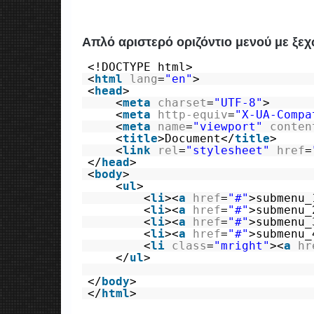
Απλό αριστερό οριζόντιο μενού με ξεχ
<!DOCTYPE html>
<
html
lang
=
"en"
>
<
head
>
<
meta
charset
=
"UTF-8"
>
<
meta
http-equiv
=
"X-UA-Compa
<
meta
name
=
"viewport"
conten
<
title
>Document</
title
>
<
link
rel
=
"stylesheet"
href
=
</
head
>
<
body
>
<
ul
>
<
li
><
a
href
=
"#"
>submenu_
<
li
><
a
href
=
"#"
>submenu_
<
li
><
a
href
=
"#"
>submenu_
<
li
><
a
href
=
"#"
>submenu_
<
li
class
=
"mright"
><
a
hr
</
ul
>
</
body
>
</
html
>