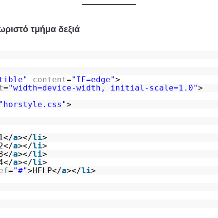
ωριστό τμήμα δεξιά
tible"
content
=
"IE=edge"
>
t
=
"width=device-width, initial-scale=1.0"
>
"horstyle.css"
>
1</
a
></
li
>
2</
a
></
li
>
3</
a
></
li
>
4</
a
></
li
>
ef
=
"#"
>HELP</
a
></
li
>