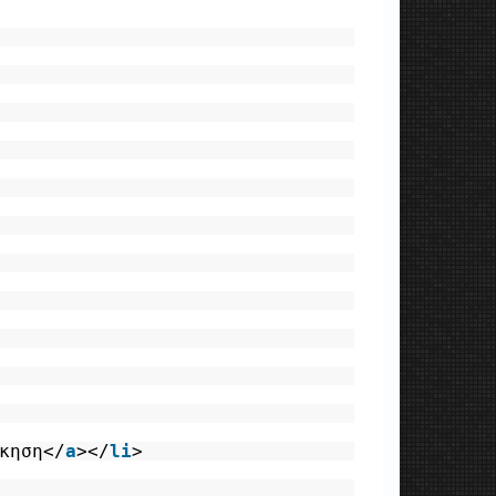
κηση</
a
></
li
>