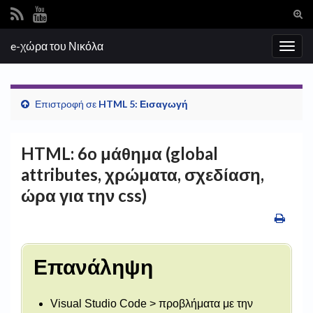
Ενα
φόρ
Search for:
e-χώρα του Νικόλα
ανα
Εναλ
πλοή
Επιστροφή σε
HTML 5: Εισαγωγή
HTML: 6o μάθημα (global
attributes, χρώματα, σχεδίαση,
ώρα για την css)
Επανάληψη
Visual Studio Code > προβλήματα με την