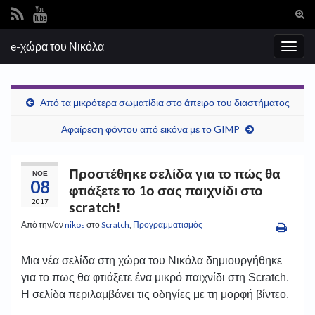
Ενα
φόρ
Search for:
e-χώρα του Νικόλα
ανα
Εναλ
πλοή
Από τα μικρότερα σωματίδια στο άπειρο του διαστήματος
Αφαίρεση φόντου από εικόνα με το GIMP
Προστέθηκε σελίδα για το πώς θα
ΝΟΈ
08
φτιάξετε το 1ο σας παιχνίδι στο
2017
scratch!
Από την/ον
nikos
στο
Scratch
,
Προγραμματισμός
Μια νέα σελίδα στη χώρα του Νικόλα δημιουργήθηκε
για το πως θα φτιάξετε ένα μικρό παιχνίδι στη Scratch.
Η σελίδα περιλαμβάνει τις οδηγίες με τη μορφή βίντεο.