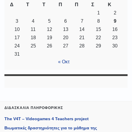
Δ
Τ
Τ
Π
Π
Σ
Κ
1
2
3
4
5
6
7
8
9
10
11
12
13
14
15
16
17
18
19
20
21
22
23
24
25
26
27
28
29
30
31
« Οκτ
ΔΙΔΑΣΚΑΛΊΑ ΠΛΗΡΟΦΟΡΙΚΉΣ
The V4T – Videogames 4 Teachers project
Βιωματικές δραστηριότητες για το μάθημα της