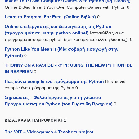
Invent Your Own Computer Games with Python (4η έκδοση)
Online Βιβλίο: Invent Your Own Computer Games with Python 0
Learn to Program. For Free. (Online Βιβλία)
0
Online επεξεργαστής και διερμηνευτής της Python
(προγραμμάτισε με την python online!)
Ιστοσελίδα για να
προγραμματίσουμε σε python (έχει και αρκετές άλλες γλώσσες). 0
Python Like You Mean It (Mία σοβαρή εισαγωγή στην
Python!)
0
THONNY ON A RASPBERRY PI: USING THE NEW PYTHON IDE
IN RASPBIAN
0
Πως κάνω compile ένα πρόγραμμα της Python
Πως κάνω
compile ένα πρόγραμμα της Python 0
Σημειώσεις – Φύλλα Εργασίας για τη γλώσσα
Προγραμματισμού Python (του Ευριπίδη Βραχνού)
0
ΔΙΔΑΣΚΑΛΊΑ ΠΛΗΡΟΦΟΡΙΚΉΣ
The V4T – Videogames 4 Teachers project