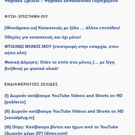
Ψηφιακό Σχολείο – Ψηφιακό Εκπαιδευτικό Περιεχόμενο
ΦΎΣΗ- ΕΠΙΣΤΉΜΗ-DIY
[Woodgears.ca] Κατασκευές με ξύλο … άλλου επιπέδου!
Οδηγίες για κατασκευές και όχι μόνο!
ΦΤΙΑΧΝΩ ΜΟΝΟΣ ΜΟΥ (επιστροφή στην επαρχία, στον
κήπο κλπ)
Φυσική Δόμηση: Χτίσε το σπίτι σου μόνος (… με λίγη
βοήθεια) με φυσικά υλικά!
ΕΝΔΙΑΦΈΡΟΥΣΕΣ ΣΕΛΊΔΕΣ
(I) Δωρεάν κατέβασμα YouTube Videos and Shorts σε HD
[publer.io]
(II) Δωρεάν κατέβασμα YouTube Videos and Shorts σε HD
[socialplug.io]
(III) Dirpy: Κατέβασμα βίντεο και ήχων από το YouTube
(Δωρεάν μέχρι 20') [dirpy.com]