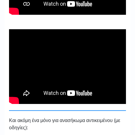
Και ακόμη ένα μόνο για ανασήκωμα αντικειμένου (με
οδηγίες):