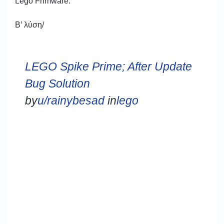
Lego Frimware.
Β’ λύση/
LEGO Spike Prime; After Update
Bug Solution
by
u/rainybesad
in
lego