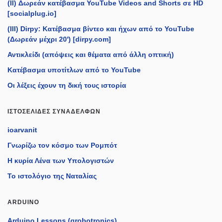
(II) Δωρεάν κατέβασμα YouTube Videos and Shorts σε HD
[socialplug.io]
(III) Dirpy: Κατέβασμα βίντεο και ήχων από το YouTube
(Δωρεάν μέχρι 20') [dirpy.com]
Αντικλείδι (απόψεις και θέματα από άλλη οπτική)
Κατέβασμα υποτίτλων από το YouTube
Οι λέξεις έχουν τη δική τους ιστορία
ΙΣΤΟΣΕΛΊΔΕΣ ΣΥΝΑΔΈΛΦΩΝ
ioarvanit
Γνωρίζω τον κόσμο των Ρομπότ
Η κυρία Λένα των Υπολογιστών
Το ιστολόγιο της Ναταλίας
ARDUINO
Arduino Lessons (grobotronics)