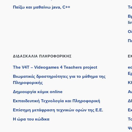
Παίζω και μαθαίνω java, C++
T
Β
li
Ο
Π
ΔΙΔΑΣΚΑΛΊΑ ΠΛΗΡΟΦΟΡΙΚΉΣ
Ε
The V4T – Videogames 4 Teachers project
e
Ε
Βιωματικές δραστηριότητες για το μάθημα της
Πληροφορικής
K
Δημιουργία κόμικ online
Α
Εκπαιδευτική Τεχνολογία και Πληροφορική
ΔΙ
Επίσημη μετάφραση τεχνικών ορών της Ε.Ε.
Ε
η
Η ώρα του κώδικα
Τ
Ψ