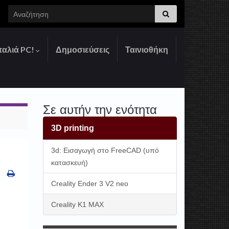
Search for:
παλιά PC!
Δημοσιεύσεις
Ταινιοθήκη
Σε αυτήν την ενότητα
3D printing
3d: Εισαγωγή στο FreeCAD (υπό
κατασκευή)
Creality Ender 3 V2 neo
Creality K1 MAX