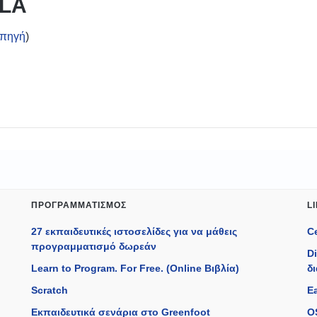
PLA
πηγή
)
ΠΡΟΓΡΑΜΜΑΤΙΣΜΌΣ
L
27 εκπαιδευτικές ιστοσελίδες για να μάθεις
C
προγραμματισμό δωρεάν
D
Learn to Program. For Free. (Online Βιβλία)
δ
Scratch
Ea
Εκπαιδευτικά σενάρια στο Greenfoot
O