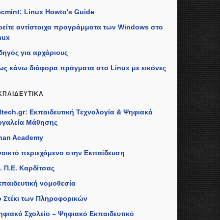
ecmint: Linux Howto's Guide
ρείτε αντίστοιχα προγράμματα των Windows στο
nux
δηγός για αρχάριους
ως κάνω διάφορα πράγματα στο Linux με εικόνες
ΚΠΑΙΔΕΥΤΙΚΆ
dtech.gr: Εκπαιδευτική Τεχνολογία & Ψηφιακά
ργαλεία Μάθησης
han Academy
νοικτό περιεχόμενο στην Εκπαίδευση
. Π.Ε. Καρδίτσας
κπαιδευτική νομοθεσία
ο Στέκι των Πληροφορικών
ηφιακό Σχολείο – Ψηφιακό Εκπαιδευτικό