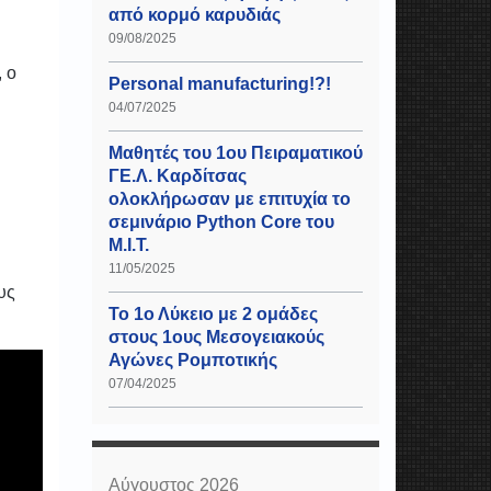
από κορμό καρυδιάς
09/08/2025
, ο
Personal manufacturing!?!
04/07/2025
Μαθητές του 1ου Πειραματικού
ΓΕ.Λ. Καρδίτσας
ολοκλήρωσαν με επιτυχία το
σεμινάριο Python Core του
Μ.Ι.Τ.
11/05/2025
υς
Το 1ο Λύκειο με 2 ομάδες
στους 1ους Μεσογειακούς
Αγώνες Ρομποτικής
07/04/2025
Αύγουστος 2026