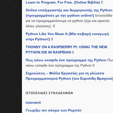
Learn to Program. For Free. (Online Βιβλία)
0
Online επεξεργαστής και διερμηνευτής της Python
(προγραμμάτισε με την python online!)
Ιστοσελίδα
για να προγραμματίσουμε σε python (έχει και αρκετές
άλλες γλώσσες). 0
Python Like You Mean It (Mία σοβαρή εισαγωγή
στην Python!)
0
THONNY ON A RASPBERRY PI: USING THE NEW
PYTHON IDE IN RASPBIAN
0
Πως κάνω compile ένα πρόγραμμα της Python
Πω
κάνω compile ένα πρόγραμμα της Python 0
Σημειώσεις – Φύλλα Εργασίας για τη γλώσσα
Προγραμματισμού Python (του Ευριπίδη Βραχνού
ΙΣΤΟΣΕΛΊΔΕΣ ΣΥΝΑΔΈΛΦΩΝ
ioarvanit
Γνωρίζω τον κόσμο των Ρομπότ