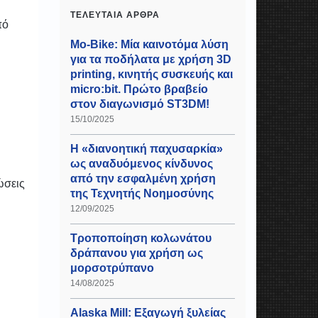
ΤΕΛΕΥΤΑΊΑ ΆΡΘΡΑ
πό
Mo-Bike: Μία καινοτόμα λύση
για τα ποδήλατα με χρήση 3D
printing, κινητής συσκευής και
micro:bit. Πρώτο βραβείο
στον διαγωνισμό ST3DM!
15/10/2025
Η «διανοητική παχυσαρκία»
ως αναδυόμενος κίνδυνος
από την εσφαλμένη χρήση
ώσεις
της Τεχνητής Νοημοσύνης
12/09/2025
Τροποποίηση κολωνάτου
δράπανου για χρήση ως
μορσοτρύπανο
14/08/2025
Alaska Mill: Εξαγωγή ξυλείας