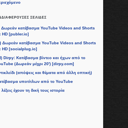
εριεχόμενο
ΝΔΙΑΦΈΡΟΥΣΕΣ ΣΕΛΊΔΕΣ
I) Δωρεάν κατέβασμα YouTube Videos and Shorts
 HD [publer.io]
II) Δωρεάν κατέβασμα YouTube Videos and Shorts
 HD [socialplug.io]
II) Dirpy: Κατέβασμα βίντεο και ήχων από το
ouTube (Δωρεάν μέχρι 20') [dirpy.com]
ντικλείδι (απόψεις και θέματα από άλλη οπτική)
ατέβασμα υποτίτλων από το YouTube
 λέξεις έχουν τη δική τους ιστορία