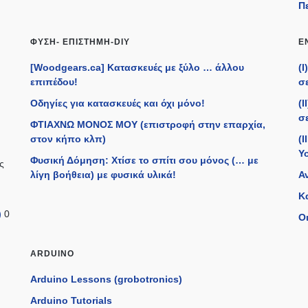
Π
ΦΎΣΗ- ΕΠΙΣΤΉΜΗ-DIY
Ε
[Woodgears.ca] Κατασκευές με ξύλο … άλλου
(
επιπέδου!
σε
Οδηγίες για κατασκευές και όχι μόνο!
(
σε
ΦΤΙΑΧΝΩ ΜΟΝΟΣ ΜΟΥ (επιστροφή στην επαρχία,
στον κήπο κλπ)
(I
Y
Φυσική Δόμηση: Χτίσε το σπίτι σου μόνος (… με
ς
λίγη βοήθεια) με φυσικά υλικά!
Α
Κ
)
0
Οι
ARDUINO
Arduino Lessons (grobotronics)
Arduino Tutorials