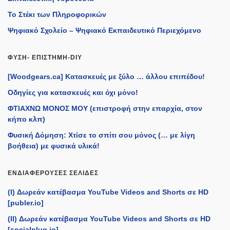
Το Στέκι των Πληροφορικών
Ψηφιακό Σχολείο – Ψηφιακό Εκπαιδευτικό Περιεχόμενο
ΦΎΣΗ- ΕΠΙΣΤΉΜΗ-DIY
[Woodgears.ca] Κατασκευές με ξύλο … άλλου επιπέδου!
Οδηγίες για κατασκευές και όχι μόνο!
ΦΤΙΑΧΝΩ ΜΟΝΟΣ ΜΟΥ (επιστροφή στην επαρχία, στον
κήπο κλπ)
Φυσική Δόμηση: Χτίσε το σπίτι σου μόνος (… με λίγη
βοήθεια) με φυσικά υλικά!
ΕΝΔΙΑΦΈΡΟΥΣΕΣ ΣΕΛΊΔΕΣ
(I) Δωρεάν κατέβασμα YouTube Videos and Shorts σε HD
[publer.io]
(II) Δωρεάν κατέβασμα YouTube Videos and Shorts σε HD
[socialplug.io]