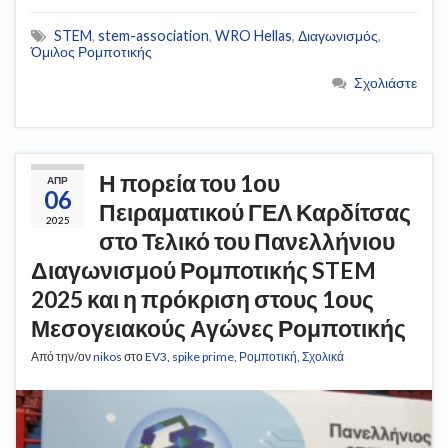
STEM
,
stem-association
,
WRO Hellas
,
Διαγωνισμός
,
Όμιλος Ρομποτικής
Σχολιάστε
Η πορεία του 1ου
ΑΠΡ
06
Πειραματικού ΓΕΛ Καρδίτσας
2025
στο Τελικό του Πανελλήνιου
Διαγωνισμού Ρομποτικής STEM
2025 και η πρόκριση στους 1ους
Μεσογειακούς Αγώνες Ρομποτικής
Από την/ον
nikos
στο
EV3
,
spike prime
,
Ρομποτική
,
Σχολικά