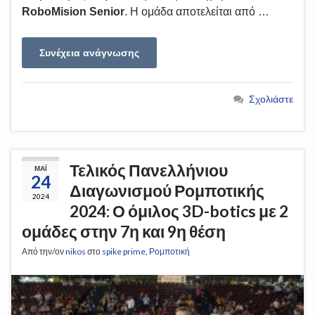
RoboMision Senior
. Η ομάδα αποτελείται από …
Συνέχεια ανάγνωσης
Σχολιάστε
Τελικός Πανελλήνιου
ΜΆΙ
24
Διαγωνισμού Ρομποτικής
2024
2024: Ο όμιλος 3D-botics με 2
ομάδες στην 7η και 9η θέση
Από την/ον
nikos
στο
spike prime
,
Ρομποτική