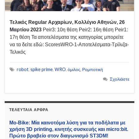
Τελικός Regular Αρχαρίων, Κολλέγιο Αθηνών, 26
Μαρτίου 2023
Peir3: 10η θέση Peir2: 16η θέση Peir1:
17η θέση Τα αποτελέσματα της κατηγορίας μπορείτε
να τα δείτε εδώ: ScoresWRO-1-Αποτελέσματα-Τρίλιζα-
Τελικός
robot
,
spike prime
,
WRO
,
όμιλος
,
Ρομποτική
Σχολιάστε
ΤΕΛΕΥΤΑΊΑ ΆΡΘΡΑ
Mo-Bike: Μία καινοτόμα λύση για τα ποδήλατα με
χρήση 3D printing, κινητής συσκευής και micro:bit.
Πρώτο βραβείο στον διαγωνισμό ST3DM!