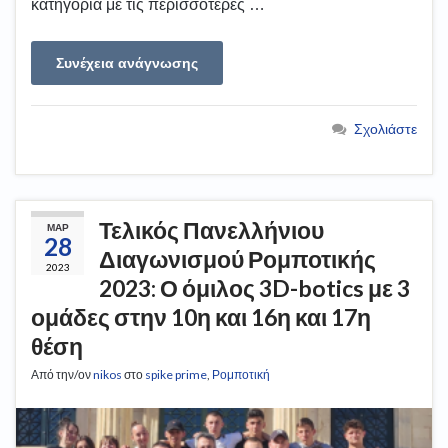
κατηγορία με τις περισσότερες …
Συνέχεια ανάγνωσης
Σχολιάστε
Τελικός Πανελλήνιου
ΜΑΡ
28
Διαγωνισμού Ρομποτικής
2023
2023: Ο όμιλος 3D-botics με 3
ομάδες στην 10η και 16η και 17η
θέση
Από την/ον
nikos
στο
spike prime
,
Ρομποτική