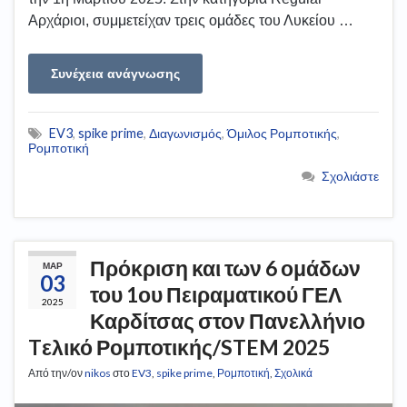
Αρχάριοι, συμμετείχαν τρεις ομάδες του Λυκείου …
Συνέχεια ανάγνωσης
EV3
,
spike prime
,
Διαγωνισμός
,
Όμιλος Ρομποτικής
,
Ρομποτική
Σχολιάστε
Πρόκριση και των 6 ομάδων
ΜΑΡ
03
του 1ου Πειραματικού ΓΕΛ
2025
Καρδίτσας στον Πανελλήνιο
Tελικό Ρομποτικής/STEM 2025
Από την/ον
nikos
στο
EV3
,
spike prime
,
Ρομποτική
,
Σχολικά