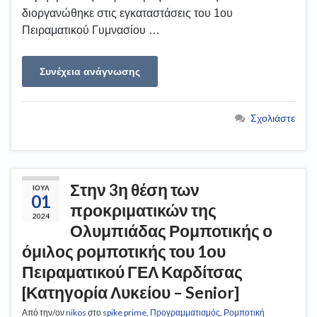
διοργανώθηκε στις εγκαταστάσεις του 1ου
Πειραματικού Γυμνασίου …
Συνέχεια ανάγνωσης
Σχολιάστε
Στην 3η θέση των
ΙΟΎΛ
01
προκριματικών της
2024
Ολυμπιάδας Ρομποτικής ο
όμιλος ρομποτικής του 1ου
Πειραματικού ΓΕΛ Καρδίτσας
[Κατηγορία Λυκείου – Senior]
Από την/ον
nikos
στο
spike prime
,
Προγραμματισμός
,
Ρομποτική