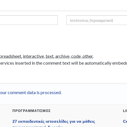
preadsheet
,
interactive
,
text
,
archive
,
code
,
other
.
ervices inserted in the comment text will be automatically embed
our comment data is processed.
ΠΡΟΓΡΑΜΜΑΤΙΣΜΌΣ
L
27 εκπαιδευτικές ιστοσελίδες για να μάθεις
C