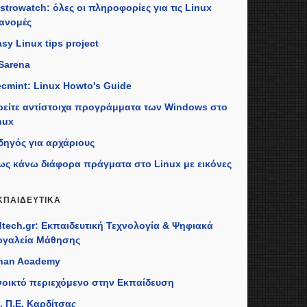
istrowatch: όλες οι πληροφορίες για τις Linux
ιανομές
sy Linux tips project
Sarena
ecmint: Linux Howto's Guide
ρείτε αντίστοιχα προγράμματα των Windows στο
nux
δηγός για αρχάριους
ως κάνω διάφορα πράγματα στο Linux με εικόνες
ΚΠΑΙΔΕΥΤΙΚΆ
dtech.gr: Εκπαιδευτική Τεχνολογία & Ψηφιακά
ργαλεία Μάθησης
han Academy
νοικτό περιεχόμενο στην Εκπαίδευση
. Π.Ε. Καρδίτσας