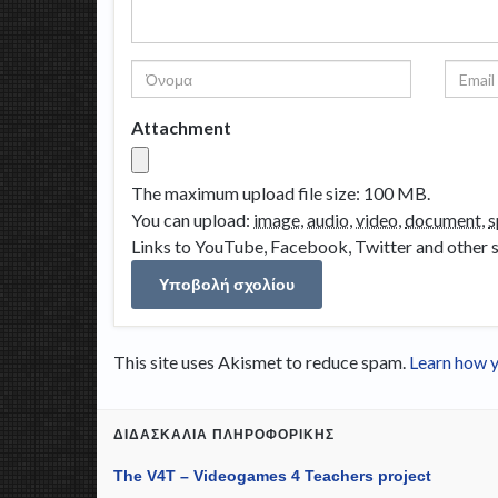
Attachment
The maximum upload file size: 100 MB.
You can upload:
image
,
audio
,
video
,
document
,
s
Links to YouTube, Facebook, Twitter and other s
This site uses Akismet to reduce spam.
Learn how y
ΔΙΔΑΣΚΑΛΊΑ ΠΛΗΡΟΦΟΡΙΚΉΣ
The V4T – Videogames 4 Teachers project