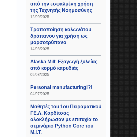
από την εσφαλμένη χρήση
της Τεχνητής Νοημοσύνης
12/09/2025
Τροποποίηση κολωνάτου
δράπανου για χρήση ως
μορσοτρύπανο
14/08/2025
Alaska Mill: Εξαγωγή ξυλείας
από κορμό καρυδιάς
09/08/2025
Personal manufacturing!?!
04/07/2025
Μαθητές του 1ου Πειραματικού
ΓΕ.Λ. Καρδίτσας
ολοκλήρωσαν με επιτυχία το
σεμινάριο Python Core του
Μ.Ι.Τ.