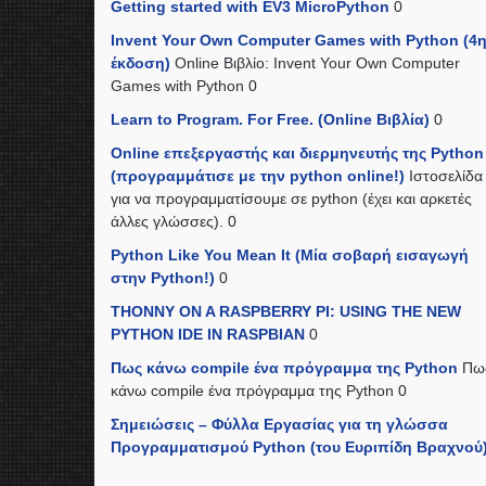
Getting started with EV3 MicroPython
0
Invent Your Own Computer Games with Python (4
έκδοση)
Online Βιβλίο: Invent Your Own Computer
Games with Python 0
Learn to Program. For Free. (Online Βιβλία)
0
Online επεξεργαστής και διερμηνευτής της Python
(προγραμμάτισε με την python online!)
Ιστοσελίδα
για να προγραμματίσουμε σε python (έχει και αρκετές
άλλες γλώσσες). 0
Python Like You Mean It (Mία σοβαρή εισαγωγή
στην Python!)
0
THONNY ON A RASPBERRY PI: USING THE NEW
PYTHON IDE IN RASPBIAN
0
Πως κάνω compile ένα πρόγραμμα της Python
Πω
κάνω compile ένα πρόγραμμα της Python 0
Σημειώσεις – Φύλλα Εργασίας για τη γλώσσα
Προγραμματισμού Python (του Ευριπίδη Βραχνού