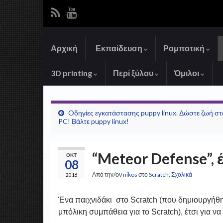
Αρχική
Εκπαίδευση
Ρομποτική
3D printing
Περί ξύλου
Όμιλοι
Oδηγίες εγκατάστασης puppy linux. Δώστε ζωή στ
PC! Βάλτε puppy linux!
“Meteor Defense”, 
ΟΚΤ
08
Από την/ον
nikos
στο
Scratch
,
Σχολικά
2016
Ένα παιχνιδάκι στο Scratch (που δημιουργήθηκ
μπόλικη συμπάθεια για το Scratch), έτσι για 