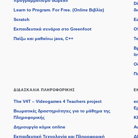
προγραμματισμό δωρεάν
D
Learn to Program. For Free. (Online Βιβλία)
δ
Scratch
Ea
Εκπαιδευτικά σενάρια στο Greenfoot
O
Παίζω και μαθαίνω java, C++
T
Β
li
Ο
Π
ΔΙΔΑΣΚΑΛΊΑ ΠΛΗΡΟΦΟΡΙΚΉΣ
Ε
The V4T – Videogames 4 Teachers project
e
Ε
Βιωματικές δραστηριότητες για το μάθημα της
Πληροφορικής
K
Δημιουργία κόμικ online
Α
Εκπαιδευτική Τεχνολογία και Πληροφορική
ΔΙ