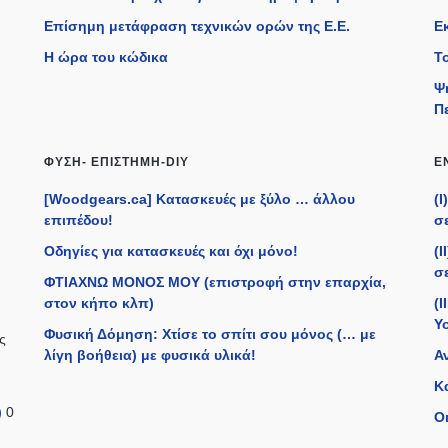
Επίσημη μετάφραση τεχνικών ορών της Ε.Ε.
Ε
η
Η ώρα του κώδικα
Τ
Ψ
Π
ΦΎΣΗ- ΕΠΙΣΤΉΜΗ-DIY
Ε
[Woodgears.ca] Κατασκευές με ξύλο … άλλου
(
επιπέδου!
σε
Οδηγίες για κατασκευές και όχι μόνο!
(
σε
ΦΤΙΑΧΝΩ ΜΟΝΟΣ ΜΟΥ (επιστροφή στην επαρχία,
στον κήπο κλπ)
(I
Y
Φυσική Δόμηση: Χτίσε το σπίτι σου μόνος (… με
ς
λίγη βοήθεια) με φυσικά υλικά!
Α
Κ
)
0
Οι