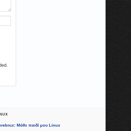
ded.
INUX
erebrux: Μάθε παιδί μου Linux