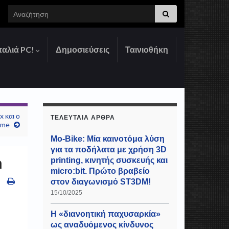
Search for:
παλιά PC!
Δημοσιεύσεις
Ταινιοθήκη
x και ο
ΤΕΛΕΥΤΑΊΑ ΆΡΘΡΑ
ome
Mo-Bike: Μία καινοτόμα λύση
για τα ποδήλατα με χρήση 3D
h
printing, κινητής συσκευής και
micro:bit. Πρώτο βραβείο
στον διαγωνισμό ST3DM!
15/10/2025
Η «διανοητική παχυσαρκία»
ως αναδυόμενος κίνδυνος