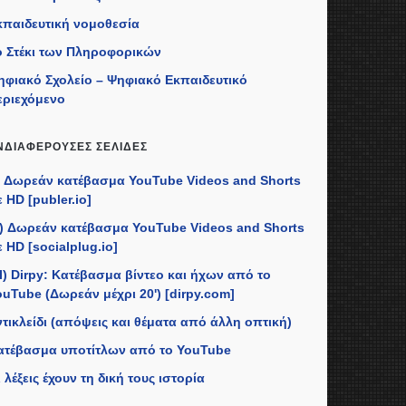
κπαιδευτική νομοθεσία
ο Στέκι των Πληροφορικών
ηφιακό Σχολείο – Ψηφιακό Εκπαιδευτικό
εριεχόμενο
ΝΔΙΑΦΈΡΟΥΣΕΣ ΣΕΛΊΔΕΣ
I) Δωρεάν κατέβασμα YouTube Videos and Shorts
 HD [publer.io]
II) Δωρεάν κατέβασμα YouTube Videos and Shorts
 HD [socialplug.io]
II) Dirpy: Κατέβασμα βίντεο και ήχων από το
ouTube (Δωρεάν μέχρι 20') [dirpy.com]
ντικλείδι (απόψεις και θέματα από άλλη οπτική)
ατέβασμα υποτίτλων από το YouTube
 λέξεις έχουν τη δική τους ιστορία