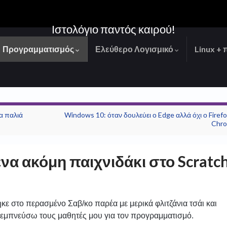
Ιστολόγιο παντός καιρού!
Προγραμματισμός
Ελεύθερο Λογισμικό
Linux + 
α παλιά
Windows 10: όταν δουλεύει ο Edge αλλά όχι ο Firefo
Chr
ένα ακόμη παιχνιδάκι στο Scratc
ε στο περασμένο Σαβ/κο παρέα με μερικά φλιτζάνια τσάι και
να εμπνεύσω τους μαθητές μου για τον προγραμματισμό.