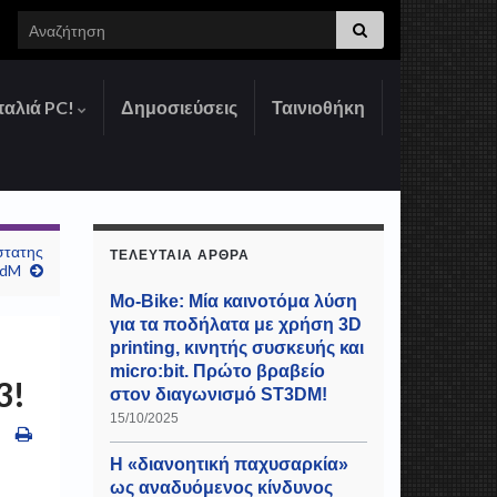
Search for:
παλιά PC!
Δημοσιεύσεις
Ταινιοθήκη
στατης
ΤΕΛΕΥΤΑΊΑ ΆΡΘΡΑ
3dM
Mo-Bike: Μία καινοτόμα λύση
για τα ποδήλατα με χρήση 3D
printing, κινητής συσκευής και
micro:bit. Πρώτο βραβείο
3!
στον διαγωνισμό ST3DM!
15/10/2025
Η «διανοητική παχυσαρκία»
ως αναδυόμενος κίνδυνος