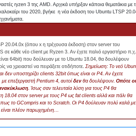
γαστές ryzen 3 της AMD. Αρχικά υπήρξαν κάποια θεματάκια με 
 καλοκαίρι του 2020, βγήκε η νέα έκδοση του Ubuntu LTSP 20.0
μηχανήματα.
P 20.04.0x (όπου x η τρέχουσα έκδοση) στον server του
S σε κάθε νέο client με Ryzen 3. Αν έχετε παλιό εργαστήριο π.χ.
α είναι 64bit) που δούλευαν με το Ubuntu 18.04, θα δουλέψουν
ς να χρειαστεί να πειράξετε οτιδήποτε.
Σημείωση: Το νεό Ubun
αι δεν υποστηρίζει clients 32bit όπως είναι οι P4. Αν έχετε
) με επεξεργαστή Pentium 4, αυτοί
δεν
θα δουλέψουν.
Οπότε οι
 ανακύκλωση
. Ίσως σαν τελευταία λύση για τους P4 θα
18.04 στον server με τους P4 ως fat clients αλλά και πάλι θα
πως το GCompris και το Scratch. Οι P4 δούλευαν πολύ καλά με
α είναι πλέον παρωχημένη…