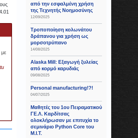
από την εσφαλμένη χρήση
τους
της Τεχνητής Νοημοσύνης
4.01
12/09/2025
Τροποποίηση κολωνάτου
δράπανου για χρήση ως
μορσοτρύπανο
14/08/2025
 με
Alaska Mill: Εξαγωγή ξυλείας
tu
από κορμό καρυδιάς
09/08/2025
Personal manufacturing!?!
04/07/2025
Μαθητές του 1ου Πειραματικού
ΓΕ.Λ. Καρδίτσας
ολοκλήρωσαν με επιτυχία το
σεμινάριο Python Core του
Μ.Ι.Τ.