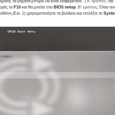
ματα, τα βήματα μπορεί να είναι διαφορετικά.
)
Α’ τρόπος:
Με 
ορές το
F10
και θα μπείτε στο
BIOS setup
.
Β’ τρόπος:
Όταν ανο
οθόνη (Εικ. 1) χρησιμοποιήστε τα βελάκια και επιλέξτε το
Syst