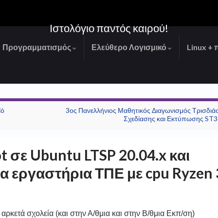
Ιστολόγιο παντός καιρού!
Προγραμματισμός
Ελεύθερο Λογισμικό
Linux + 
ϊό
3ος Πανελλήνιος Μαθητικός Διαγωνισμός Τρισδιά
Σχεδίασης και Εκτύπωσης ST
t σε Ubuntu LTSP 20.04.x και
α εργαστήρια ΤΠΕ με cpu Ryzen 
ρκετά σχολεία (και στην Α/θμια και στην Β/θμια Εκπ/ση)