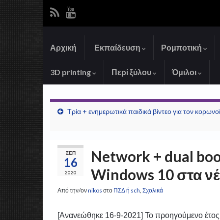
Αρχική
Εκπαίδευση
Ρομποτική
3D printing
Περί ξύλου
Όμιλοι
Τρία + ενημερωτικά παιδικά βίντεο για τον κορωνο
Network + dual boo
ΣΕΠ
16
Windows 10 στα νέ
2020
Από την/ον
nikos
στο
ΠΣΔ ή sch
,
Σχολικά
[Ανανεώθηκε 16-9-2021] Το προηγούμενο έτος α