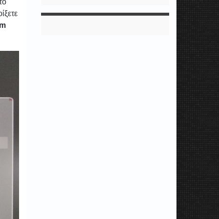
το
ίξετε
em