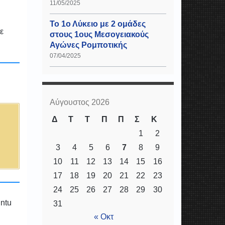
11/05/2025
Το 1ο Λύκειο με 2 ομάδες
ε
στους 1ους Μεσογειακούς
Αγώνες Ρομποτικής
07/04/2025
Αύγουστος 2026
Δ
Τ
Τ
Π
Π
Σ
Κ
1
2
3
4
5
6
7
8
9
10
11
12
13
14
15
16
17
18
19
20
21
22
23
24
25
26
27
28
29
30
untu
31
« Οκτ