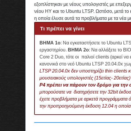
εξοπλίστηκαν με νέους υπολογιστές με επεξερ
νέου ΗΥ και το Ubuntu LTSP. Ωστόσο, μετά το
η οποία έλυσε αυτά τα προβλήματα με τα νέα 
Τι πρέπει να γίνει
ΒΗΜΑ 1ο
: Να εγκαταστήσετε το Ubuntu LTS
εργαστηρίου.
ΒΗΜΑ 2ο
: Να αλλάξετε το BIO
Core 2 Duo, τότε οι παλιοί clients (αρκεί ν
κανονικά στο νεό Ubuntu LTSP 20.04.0x χωρί
LTSP 20.04.0x δεν υποστηρίζει thin clients κ
μουσειακούς υπολογιστές (15ετίας- 20ετίας
P4 πρέπει να πάρουν τον δρόμο για την
μπορούσατε να διατηρήσετε την 32bit έκδοση 
έχετε προβλήματα με αρκετά προγράμματα ό
την προπροηγούμενη έκδοση 12.04 η οποί