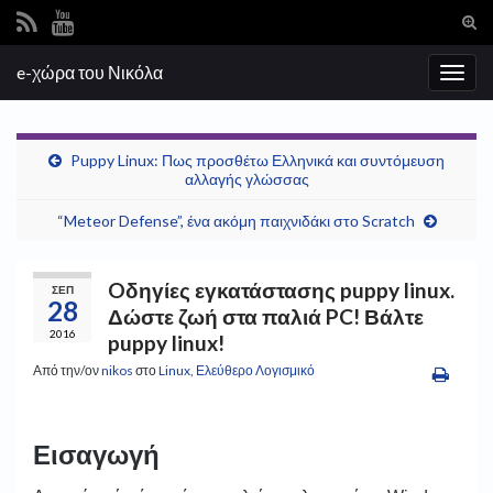
Ενα
φόρ
Search for:
e-χώρα του Νικόλα
ανα
Εναλ
πλοή
Puppy Linux: Πως προσθέτω Ελληνικά και συντόμευση
αλλαγής γλώσσας
“Meteor Defense”, ένα ακόμη παιχνιδάκι στο Scratch
Oδηγίες εγκατάστασης puppy linux.
ΣΕΠ
28
Δώστε ζωή στα παλιά PC! Βάλτε
2016
puppy linux!
Από την/ον
nikos
στο
Linux
,
Ελεύθερο Λογισμικό
Εισαγωγή