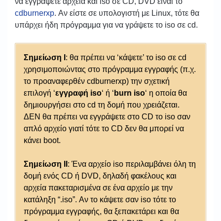
να εγγράψετε αρχεία και iso σε CD, DVD είναι το
cdburnerxp
. Αν είστε σε υπολογιστή με Linux, τότε θα
υπάρχει ήδη πρόγραμμα για να γράψετε το iso σε cd.
Σημείωση I
: θα πρέπει να ‘κάψετε’ το iso σε cd
χρησιμοποιώντας στο πρόγραμμα εγγραφής (π.χ.
το προαναφερθέν cdburnerxp) την σχετική
επιλογή ‘
εγγραφή iso
‘ ή ‘
burn iso
‘ η οποία θα
δημιουργήσει στο cd τη δομή που χρειάζεται.
ΔΕΝ θα πρέπει να εγγράψετε στο CD το iso σαν
απλό αρχείο γιατί τότε το CD δεν θα μπορεί να
κάνει boot.
Σημείωση ΙΙ
: Ένα αρχείο iso περιλαμβάνει όλη τη
δομή ενός CD ή DVD, δηλαδή φακέλους και
αρχεία πακεταρισμένα σε ένα αρχείο με την
κατάληξη “.iso”. Αν το κάψετε σαν iso τότε το
πρόγραμμα εγγραφής, θα ξεπακετάρει και θα