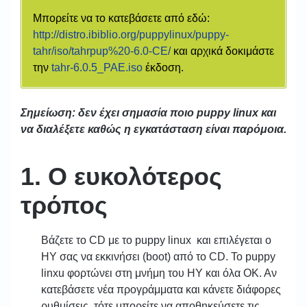
Μπορείτε να το κατεβάσετε από εδώ:
http://distro.ibiblio.org/puppylinux/puppy-
tahr/iso/tahrpup%20-6.0-CE/
και αρχικά δοκιμάστε
την
tahr-6.0.5_PAE.iso
έκδοση.
Σημείωση: δεν έχει σημασία ποιο puppy linux και
να διαλέξετε καθώς η εγκατάσταση είναι παρόμοια.
1. Ο ευκολότερος
τρόπος
Βάζετε το CD με το puppy linux και επιλέγεται ο
ΗΥ σας να εκκινήσει (boot) από το CD. To puppy
linxu φορτώνει στη μνήμη του ΗΥ και όλα ΟΚ. Αν
κατεβάσετε νέα προγράμματα και κάνετε διάφορες
ρυθμίσεις, τότε μπορείτε να αποθηκεύσετε τις