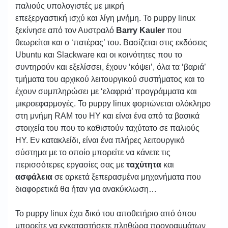
παλιούς υπολογιστές με μικρή
επεξεργαστική ισχύ και λίγη μνήμη. Το puppy linux
ξεκίνησε από τον Αυστραλό
Barry Kauler
που
θεωρείται και ο ‘πατέρας’ του. Βασίζεται στις εκδόσεις
Ubuntu και Slackware και οι κοινότητες που το
συντηρούν και εξελίσσει, έχουν ‘κόψει’, όλα τα ‘βαριά’
τμήματα του αρχικού λειτουργικού συστήματος και το
έχουν συμπληρώσει με ‘ελαφριά’ προγράμματα και
μικροεφαρμογές. Το puppy linux φορτώνεται ολόκληρο
στη μνήμη RAM του ΗΥ και είναι ένα από τα βασικά
στοιχεία του που το καθιστούν ταχύτατο σε παλιούς
ΗΥ. Εν κατακλείδι, είναι ένα πλήρες λειτουργικό
σύστημα με το οποίο μπορείτε να κάνετε τις
περισσότερες εργασίες σας με
ταχύτητα
και
ασφάλεια
σε αρκετά ξεπερασμένα μηχανήματα που
διαφορετικά θα ήταν για ανακύκλωση…
Το puppy linux έχει δικό του αποθετήριο από όπου
μπορείτε να εγκαταστήσετε πληθώρα προγραμμάτων