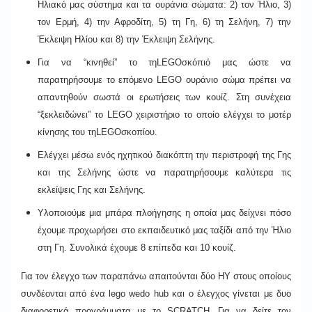
Ηλιακό μας σύστημα και τα ουράνια σώματα: 2) τον Ήλιο, 3)
τον Ερμή, 4) την Αφροδίτη, 5) τη Γη, 6) τη Σελήνη, 7) την
Έκλειψη Ηλίου και 8) την Έκλειψη Σελήνης.
Για να “κινηθεί” το τηLEGOσκόπιό μας ώστε να
παρατηρήσουμε το επόμενο LEGO ουράνιο σώμα πρέπει να
απαντηθούν σωστά οι ερωτήσεις των κουίζ. Στη συνέχεια
“ξεκλειδώνει” το LEGO χειριστήριο το οποίο ελέγχει το μοτέρ
κίνησης του τηLEGOσκοπίου.
Ελέγχει μέσω ενός
ηχητικού
διακόπτη την περιστροφή της Γης
και της Σελήνης ώστε να παρατηρήσουμε καλύτερα τις
εκλείψεις Γης και Σελήνης.
Υλοποιούμε μια μπάρα πλοήγησης η οποία μας δείχνει πόσο
έχουμε προχωρήσει στο εκπαιδευτικό μας ταξίδι από την Ήλιο
στη Γη. Συνολικά έχουμε 8 επίπεδα και 10 κουίζ.
Για τον έλεγχο των παραπάνω απαιτούνται δύο ΗΥ στους οποίους
συνδέονται από ένα
lego wedo hub
και ο έλεγχος γίνεται με δυο
διαφορετικά προγράμματα με το
SCRATCH.
Για να δείτε τ
ον