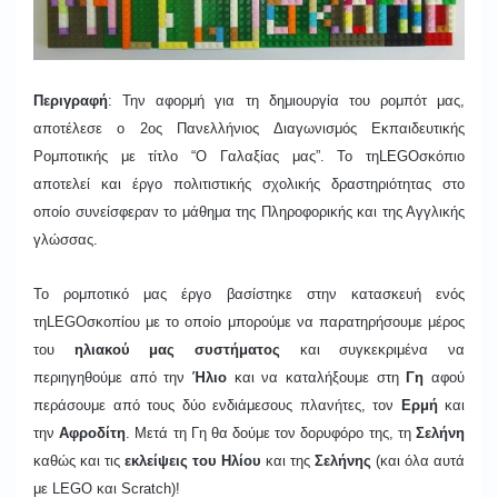
Περιγραφή
: Την αφορμή για τη δημιουργία του ρομπότ μας,
αποτέλεσε ο 2ος Πανελλήνιος Διαγωνισμός Εκπαιδευτικής
Ρομποτικής με τίτλο “Ο Γαλαξίας μας”. Το τη
LEGO
σκόπιο
αποτελεί και έργο πολιτιστικής σχολικής δραστηριότητας στο
οποίο συνείσφεραν το μάθημα της Πληροφορικής και της Αγγλικής
γλώσσας.
Το ρομποτικό μας έργο βασίστηκε στην κατασκευή ενός
τηLEGOσκοπίου με το οποίο μπορούμε να παρατηρήσουμε μέρος
του
ηλιακού μας συστήματος
και συγκεκριμένα να
περιηγηθούμε από την
Ήλιο
και να καταλήξουμε στη
Γη
αφού
περάσουμε από τους δύο ενδιάμεσους πλανήτες, τον
Ερμή
και
την
Αφροδίτη
. Μετά τη Γη θα δούμε τον δορυφόρο της, τη
Σελήνη
καθώς και τις
εκλείψεις του Ηλίου
και της
Σελήνης
(και όλα αυτά
με LEGO και Scratch)!