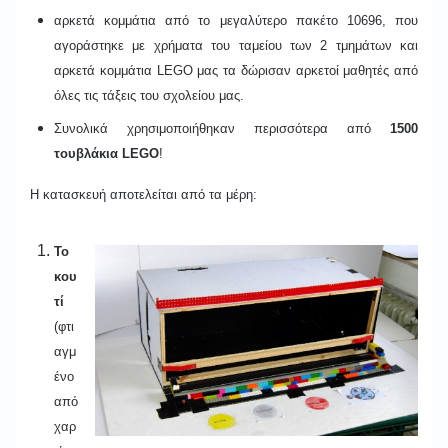
αρκετά κομμάτια από το μεγαλύτερο πακέτο 10696, που
αγοράστηκε με χρήματα του ταμείου των 2 τμημάτων και
αρκετά κομμάτια LEGO μας τα δώρισαν αρκετοί μαθητές από
όλες τις τάξεις του σχολείου μας.
Συνολικά χρησιμοποιήθηκαν περισσότερα από
1500
τουβλάκια
LEGO
!
Η κατασκευή αποτελείται από τα μέρη:
Το
κου
τί
(φτι
αγμ
ένο
από
χαρ