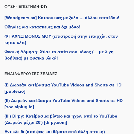
ΦΎΣΗ- ΕΠΙΣΤΉΜΗ-DIY
[Woodgears.ca] Κατασκευές με ξύλο … άλλου επιπέδου!
Οδηγίες για κατασκευές και όχι μόνο!
ΦΤΙΑΧΝΩ ΜΟΝΟΣ ΜΟΥ (επιστροφή στην επαρχία, στον
κήπο κλπ)
Φυσική Δόμηση: Χτίσε το σπίτι σου μόνος (… με λίγη
βοήθεια) με φυσικά υλικά!
ΕΝΔΙΑΦΈΡΟΥΣΕΣ ΣΕΛΊΔΕΣ
(I) Δωρεάν κατέβασμα YouTube Videos and Shorts σε HD
[publer.io]
(II) Δωρεάν κατέβασμα YouTube Videos and Shorts σε HD
[socialplug.io]
(III) Dirpy: Κατέβασμα βίντεο και ήχων από το YouTube
(Δωρεάν μέχρι 20') [dirpy.com]
Αντικλείδι (απόψεις και θέματα από άλλη οπτική)