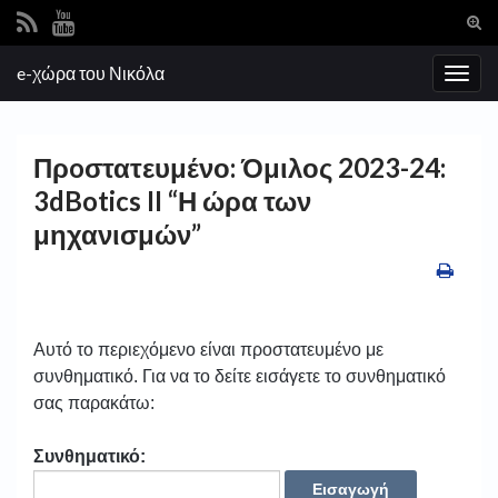
Ενα
φόρ
Search for:
e-χώρα του Νικόλα
ανα
Εναλ
πλοή
Πρoστατευμένο: Όμιλος 2023-24:
3dBotics II “Η ώρα των
μηχανισμών”
Αυτό το περιεχόμενο είναι προστατευμένο με
συνθηματικό. Για να το δείτε εισάγετε το συνθηματικό
σας παρακάτω:
Συνθηματικό: