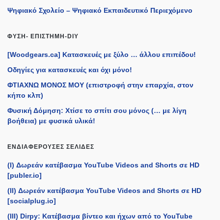
Ψηφιακό Σχολείο – Ψηφιακό Εκπαιδευτικό Περιεχόμενο
ΦΎΣΗ- ΕΠΙΣΤΉΜΗ-DIY
[Woodgears.ca] Κατασκευές με ξύλο … άλλου επιπέδου!
Οδηγίες για κατασκευές και όχι μόνο!
ΦΤΙΑΧΝΩ ΜΟΝΟΣ ΜΟΥ (επιστροφή στην επαρχία, στον
κήπο κλπ)
Φυσική Δόμηση: Χτίσε το σπίτι σου μόνος (… με λίγη
βοήθεια) με φυσικά υλικά!
ΕΝΔΙΑΦΈΡΟΥΣΕΣ ΣΕΛΊΔΕΣ
(I) Δωρεάν κατέβασμα YouTube Videos and Shorts σε HD
[publer.io]
(II) Δωρεάν κατέβασμα YouTube Videos and Shorts σε HD
[socialplug.io]
(III) Dirpy: Κατέβασμα βίντεο και ήχων από το YouTube