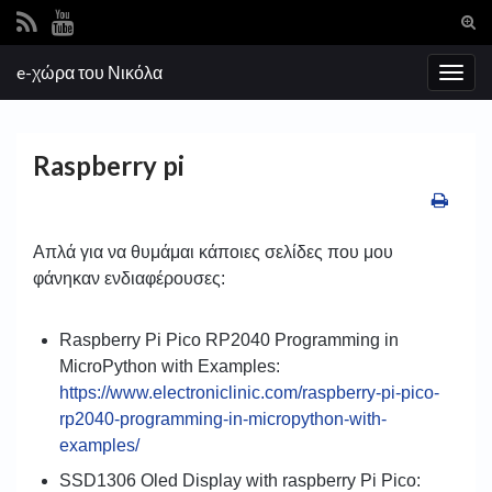
Ενα
φόρ
Search for:
e-χώρα του Νικόλα
ανα
Εναλ
πλοή
Raspberry pi
Απλά για να θυμάμαι κάποιες σελίδες που μου
φάνηκαν ενδιαφέρουσες:
Raspberry Pi Pico RP2040 Programming in
MicroPython with Examples:
https://www.electroniclinic.com/raspberry-pi-pico-
rp2040-programming-in-micropython-with-
examples/
SSD1306 Oled Display with raspberry Pi Pico: