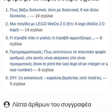
Πως βάζω διαλυτικά, τόνο με διαλυτικά, € και άλλα
δύσκολα…
— 16 σχόλια
Μια παγίδα με LEGO WeDo 2.0 (En: A lego WeDo 2.0
trap!)
— 14 σχόλια
Η στραβά πάει ο γιαλός ή στραβά αρμενίζουμε..,
— 6
σχόλια
Προγραμματισμός: Πως εκτυπώνω το τελευταίο ψηφίο
αριθμού, είτε αυτός είναι ακέραιος είτε είναι
πραγματικός (how to print the last digit of an integer or a
real number)
— 6 σχόλια
DIY: 1η κατασκευή – καρέκλα βεράντας από παλέτες
—
5 σχόλια
Λίστα άρθρων του συγγραφέα