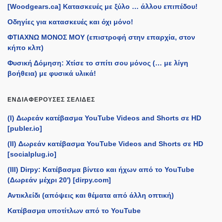
[Woodgears.ca] Κατασκευές με ξύλο … άλλου επιπέδου!
Οδηγίες για κατασκευές και όχι μόνο!
ΦΤΙΑΧΝΩ ΜΟΝΟΣ ΜΟΥ (επιστροφή στην επαρχία, στον
κήπο κλπ)
Φυσική Δόμηση: Χτίσε το σπίτι σου μόνος (… με λίγη
βοήθεια) με φυσικά υλικά!
ΕΝΔΙΑΦΈΡΟΥΣΕΣ ΣΕΛΊΔΕΣ
(I) Δωρεάν κατέβασμα YouTube Videos and Shorts σε HD
[publer.io]
(II) Δωρεάν κατέβασμα YouTube Videos and Shorts σε HD
[socialplug.io]
(III) Dirpy: Κατέβασμα βίντεο και ήχων από το YouTube
(Δωρεάν μέχρι 20') [dirpy.com]
Αντικλείδι (απόψεις και θέματα από άλλη οπτική)
Κατέβασμα υποτίτλων από το YouTube