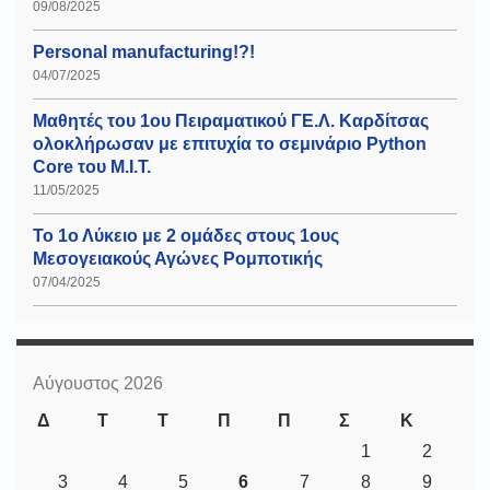
09/08/2025
Personal manufacturing!?!
04/07/2025
Μαθητές του 1ου Πειραματικού ΓΕ.Λ. Καρδίτσας
ολοκλήρωσαν με επιτυχία το σεμινάριο Python
Core του Μ.Ι.Τ.
11/05/2025
Το 1ο Λύκειο με 2 ομάδες στους 1ους
Μεσογειακούς Αγώνες Ρομποτικής
07/04/2025
Αύγουστος 2026
Δ
Τ
Τ
Π
Π
Σ
Κ
1
2
3
4
5
6
7
8
9