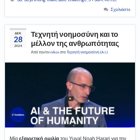
Σχολιάστε
Τεχνητή νοημοσύνη και το
ΔΕΚ
28
μέλλον της ανθρωπότητας
2024
Από την/ον
nikos
στο
Τεχνητή νοημοσύνη (A.I.)
Μία
εξαιρετική
ομιλία
του Yuval Noah Harari για την