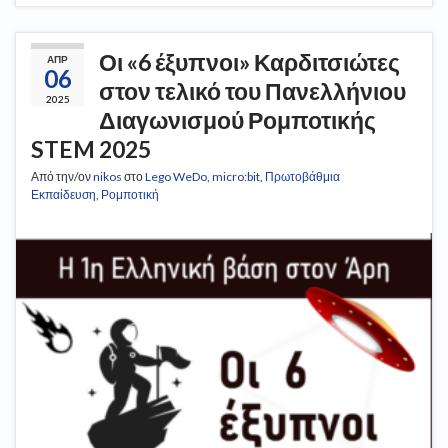
Οι «6 έξυπνοι» Καρδιτσιώτες
ΑΠΡ
06
στον τελικό του Πανελλήνιου
2025
Διαγωνισμού Ρομποτικής
STEM 2025
Από την/ον
nikos
στο
Lego WeDo
,
micro:bit
,
Πρωτοβάθμια
Εκπαίδευση
,
Ρομποτική