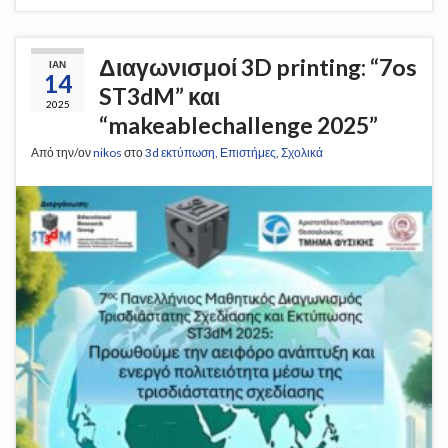
Διαγωνισμοί 3D printing: “7os
ΙΑΝ
14
ST3dM” και
2025
“makeablechallenge 2025”
Από την/ον
nikos
στο
3d εκτύπωση
,
Επιστήμες
,
Σχολικά