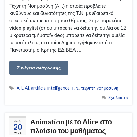
Τεχνητή Νοημοσύνη (A.I.) η οποία προβλέπει
κινδύνους και δυνατότητες της Τ.Ν. με εξαιρετικά
σφαιρική αντιμετώπιση του θέματος. Στην παρακάτω
video playlist (όπου μπορείτε να δείτε την ομιλία σε 12
μικρότερα τμήματα/video) μπορείτε να δείτε την ομιλία
με υπότιτλους οι οποίοι δημιουργήθηκαν από το
Πανεπιστήμιο Κρήτης ΕΔΙΒΕΑ …
Συνέχεια ανάγνωσης
A.I.
,
AI
,
artificial intelligence
,
Τ.Ν.
,
τεχνητή νοημοσύνη
Σχολιάστε
Αnimation με το Alice στο
ΔΕΚ
20
πλαίσιο του μαθήματος
2024