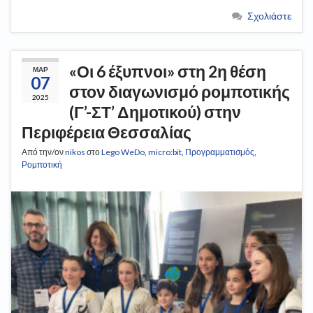
Σχολιάστε
«Οι 6 έξυπνοι» στη 2η θέση
ΜΑΡ
07
στον διαγωνισμό ρομποτικής
2025
(Γ’-ΣΤ’ Δημοτικού) στην
Περιφέρεια Θεσσαλίας
Από την/ον
nikos
στο
Lego WeDo
,
micro:bit
,
Προγραμματισμός
,
Ρομποτική