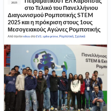
Πειραματικού ΓΕΛ Καρδίτσας
2025
στο Τελικό του Πανελλήνιου
Διαγωνισμού Ρομποτικής STEM
2025 και η πρόκριση στους 1ους
Μεσογειακούς Αγώνες Ρομποτικής
Από την/ον
nikos
στο
EV3
,
spike prime
,
Ρομποτική
,
Σχολικά