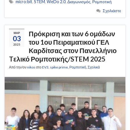
micro:bit
,
STEM
,
WeDo 2.0
,
Διαγωνισμός
,
Ρομποτική
Σχολιάστε
Πρόκριση και των 6 ομάδων
ΜΑΡ
03
του 1ου Πειραματικού ΓΕΛ
2025
Καρδίτσας στον Πανελλήνιο
Tελικό Ρομποτικής/STEM 2025
Από την/ον
nikos
στο
EV3
,
spike prime
,
Ρομποτική
,
Σχολικά