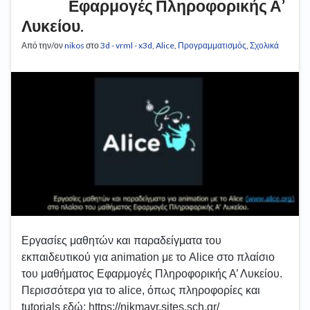
Εφαρμογές Πληροφορικής Α’
Λυκείου.
Από την/ον
nikos
στο
3d - vrml - x3d
,
Alice
,
Προγραμματισμός
,
Σχολικά
Εργασίες μαθητών και παραδείγματα του
εκπαιδευτικού για animation με το Alice στο πλαίσιο
του μαθήματος Εφαρμογές Πληροφορικής Α’ Λυκείου.
Περισσότερα για το alice, όπως πληροφορίες και
tutorials εδώ: https://nikmavr.sites.sch.gr/