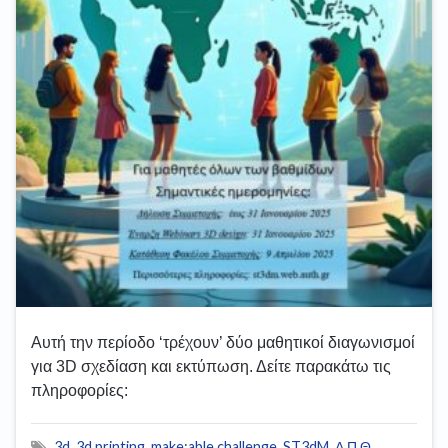
Αυτή την περίοδο ‘τρέχουν’ δύο μαθητικοί διαγωνισμοί
για 3D σχεδίαση και εκτύπωση. Δείτε παρακάτω τις
πληροφορίες:
3d
,
3d printing
,
make:able challenge
,
ST3dM
,
Α.Π.Θ.