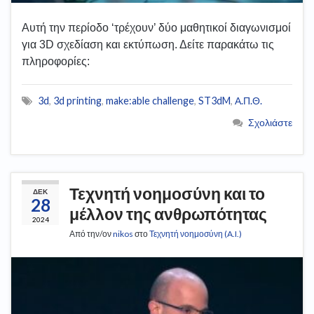
Αυτή την περίοδο ‘τρέχουν’ δύο μαθητικοί διαγωνισμοί
για 3D σχεδίαση και εκτύπωση. Δείτε παρακάτω τις
πληροφορίες:
3d
,
3d printing
,
make:able challenge
,
ST3dM
,
Α.Π.Θ.
Σχολιάστε
Τεχνητή νοημοσύνη και το
ΔΕΚ
28
μέλλον της ανθρωπότητας
2024
Από την/ον
nikos
στο
Τεχνητή νοημοσύνη (A.I.)