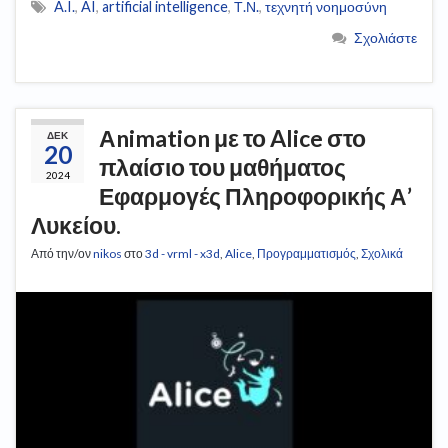
A.I.
,
AI
,
artificial intelligence
,
Τ.Ν.
,
τεχνητή νοημοσύνη
Σχολιάστε
Αnimation με το Alice στο
ΔΕΚ
20
πλαίσιο του μαθήματος
2024
Εφαρμογές Πληροφορικής Α’
Λυκείου.
Από την/ον
nikos
στο
3d - vrml - x3d
,
Alice
,
Προγραμματισμός
,
Σχολικά