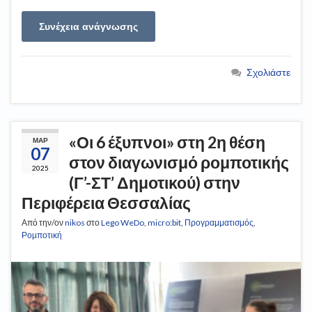
Συνέχεια ανάγνωσης
Σχολιάστε
«Οι 6 έξυπνοι» στη 2η θέση
ΜΑΡ
07
στον διαγωνισμό ρομποτικής
2025
(Γ’-ΣΤ’ Δημοτικού) στην
Περιφέρεια Θεσσαλίας
Από την/ον
nikos
στο
Lego WeDo
,
micro:bit
,
Προγραμματισμός
,
Ρομποτική