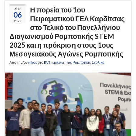
Η πορεία του 1ου
ΑΠΡ
06
Πειραματικού ΓΕΛ Καρδίτσας
2025
στο Τελικό του Πανελλήνιου
Διαγωνισμού Ρομποτικής STEM
2025 και η πρόκριση στους 1ους
Μεσογειακούς Αγώνες Ρομποτικής
Από την/ον
nikos
στο
EV3
,
spike prime
,
Ρομποτική
,
Σχολικά