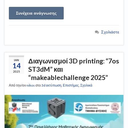
Συνέχεια ανάγνωσης
Σχολιάστε
Διαγωνισμοί 3D printing: “7os
ΙΑΝ
14
ST3dM” και
2025
“makeablechallenge 2025”
Από την/ον
nikos
στο
3d εκτύπωση
,
Επιστήμες
,
Σχολικά