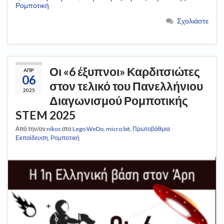
Ρομποτική
Σχολιάστε
Οι «6 έξυπνοι» Καρδιτσιώτες
ΑΠΡ
06
στον τελικό του Πανελλήνιου
2025
Διαγωνισμού Ρομποτικής
STEM 2025
Από την/ον
nikos
στο
Lego WeDo
,
micro:bit
,
Πρωτοβάθμια
Εκπαίδευση
,
Ρομποτική