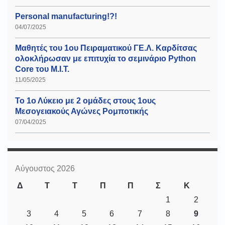
Personal manufacturing!?!
04/07/2025
Μαθητές του 1ου Πειραματικού ΓΕ.Λ. Καρδίτσας
ολοκλήρωσαν με επιτυχία το σεμινάριο Python
Core του Μ.Ι.Τ.
11/05/2025
Το 1ο Λύκειο με 2 ομάδες στους 1ους
Μεσογειακούς Αγώνες Ρομποτικής
07/04/2025
Αύγουστος 2026
Δ
Τ
Τ
Π
Π
Σ
Κ
1
2
3
4
5
6
7
8
9