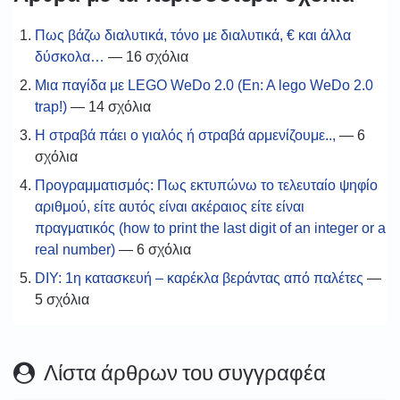
Πως βάζω διαλυτικά, τόνο με διαλυτικά, € και άλλα
δύσκολα…
— 16 σχόλια
Μια παγίδα με LEGO WeDo 2.0 (En: A lego WeDo 2.0
trap!)
— 14 σχόλια
Η στραβά πάει ο γιαλός ή στραβά αρμενίζουμε..,
— 6
σχόλια
Προγραμματισμός: Πως εκτυπώνω το τελευταίο ψηφίο
αριθμού, είτε αυτός είναι ακέραιος είτε είναι
πραγματικός (how to print the last digit of an integer or a
real number)
— 6 σχόλια
DIY: 1η κατασκευή – καρέκλα βεράντας από παλέτες
—
5 σχόλια
Λίστα άρθρων του συγγραφέα