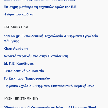
Επίσημη μετάφραση τεχνικών ορών της Ε.Ε.
Η ώρα του κώδικα
ΕΚΠΑΙΔΕΥΤΙΚΆ
edtech.gr: Εκπαιδευτική Τεχνολογία & Ψηφιακά Εργαλεία
Μάθησης
Khan Academy
Ανοικτό περιεχόμενο στην Εκπαίδευση
ΔΙ. Π.Ε. Καρδίτσας
Εκπαιδευτική νομοθεσία
Το Στέκι των Πληροφορικών
Ψηφιακό Σχολείο – Ψηφιακό Εκπαιδευτικό Περιεχόμενο
ΦΎΣΗ- ΕΠΙΣΤΉΜΗ-DIY
[Woodgears.ca] Κατασκευές με ξύλο … άλλου επιπέδου!