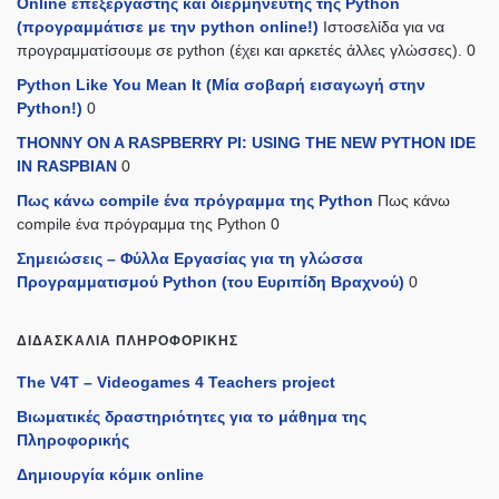
Online επεξεργαστής και διερμηνευτής της Python
(προγραμμάτισε με την python online!)
Ιστοσελίδα για να
προγραμματίσουμε σε python (έχει και αρκετές άλλες γλώσσες). 0
Python Like You Mean It (Mία σοβαρή εισαγωγή στην
Python!)
0
THONNY ON A RASPBERRY PI: USING THE NEW PYTHON IDE
IN RASPBIAN
0
Πως κάνω compile ένα πρόγραμμα της Python
Πως κάνω
compile ένα πρόγραμμα της Python 0
Σημειώσεις – Φύλλα Εργασίας για τη γλώσσα
Προγραμματισμού Python (του Ευριπίδη Βραχνού)
0
ΔΙΔΑΣΚΑΛΊΑ ΠΛΗΡΟΦΟΡΙΚΉΣ
The V4T – Videogames 4 Teachers project
Βιωματικές δραστηριότητες για το μάθημα της
Πληροφορικής
Δημιουργία κόμικ online