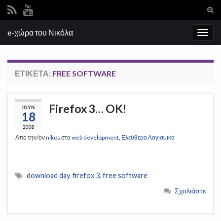
Ενα
φόρ
Search for:
e-χώρα του Νικόλα
ανα
Εναλ
πλοή
ΕΤΙΚΈΤΑ:
FREE SOFTWARE
Firefox 3… OK!
ΙΟΎΝ
18
2008
Από την/ον
nikos
στο
web development
,
Ελεύθερο Λογισμικό
download day
,
firefox 3
,
free software
Σχολιάστε