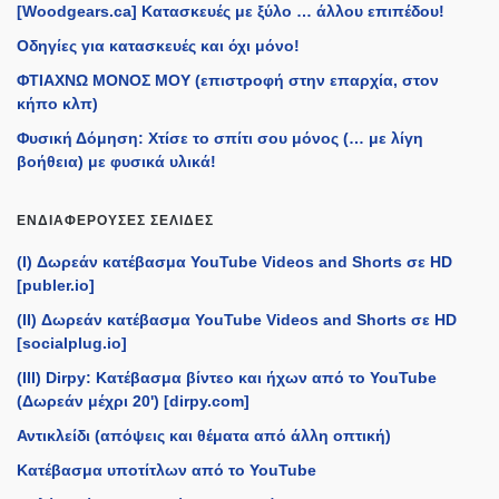
[Woodgears.ca] Κατασκευές με ξύλο … άλλου επιπέδου!
Οδηγίες για κατασκευές και όχι μόνο!
ΦΤΙΑΧΝΩ ΜΟΝΟΣ ΜΟΥ (επιστροφή στην επαρχία, στον
κήπο κλπ)
Φυσική Δόμηση: Χτίσε το σπίτι σου μόνος (… με λίγη
βοήθεια) με φυσικά υλικά!
ΕΝΔΙΑΦΈΡΟΥΣΕΣ ΣΕΛΊΔΕΣ
(I) Δωρεάν κατέβασμα YouTube Videos and Shorts σε HD
[publer.io]
(II) Δωρεάν κατέβασμα YouTube Videos and Shorts σε HD
[socialplug.io]
(III) Dirpy: Κατέβασμα βίντεο και ήχων από το YouTube
(Δωρεάν μέχρι 20') [dirpy.com]
Αντικλείδι (απόψεις και θέματα από άλλη οπτική)
Κατέβασμα υποτίτλων από το YouTube