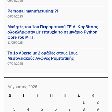
09/08/2025
Personal manufacturing!?!
04/07/2025
Μαθητές του 1ου Πειραματικού ΓΕ.Λ. Καρδίτσας
ολοκλήρωσαν με επιτυχία το σεμινάριο Python
Core του Μ.Ι.Τ.
11/05/2025
Το 1ο Λύκειο με 2 ομάδες στους 1ους
Μεσογειακούς Αγώνες Ρομποτικής
07/04/2025
Αύγουστος 2026
Δ
Τ
Τ
Π
Π
Σ
Κ
1
2
3
4
5
6
7
8
9