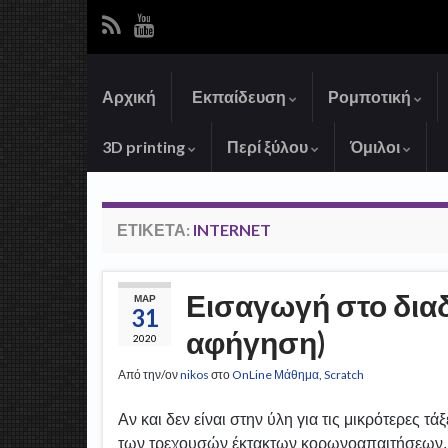
Αρχική
Εκπαίδευση
Ρομποτική
3D printing
Περί ξύλου
Όμιλοι
ΕΤΙΚΈΤΑ:
INTERNET
Εισαγωγή στο διαδ
ΜΑΡ
31
αφήγηση)
2020
Από την/ον
nikos
στο
OnLine Μάθημα
,
Scratch
Αν και δεν είναι στην ύλη για τις μικρότερες τά
των τρεχουσών έκτακτων κορωνοαπαιτήσεων,