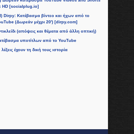
II) Δωρεάν κατέβασμα YouTube Videos and Shorts
 HD [socialplug.io]
II) Dirpy: Κατέβασμα βίντεο και ήχων από το
ouTube (Δωρεάν μέχρι 20') [dirpy.com]
ντικλείδι (απόψεις και θέματα από άλλη οπτική)
ατέβασμα υποτίτλων από το YouTube
 λέξεις έχουν τη δική τους ιστορία