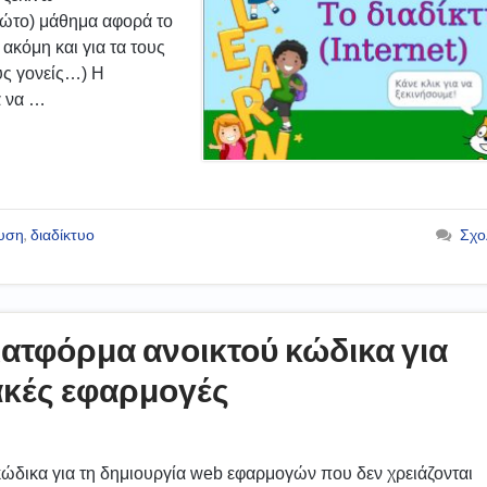
ρώτο) μάθημα αφορά το
 ακόμη και για τα τους
ους γονείς…) Η
α να …
ευση
,
διαδίκτυο
Σχο
ατφόρμα ανοικτού κώδικα για
ακές εφαρμογές
κώδικα για τη δημιουργία web εφαρμογών που δεν χρειάζονται