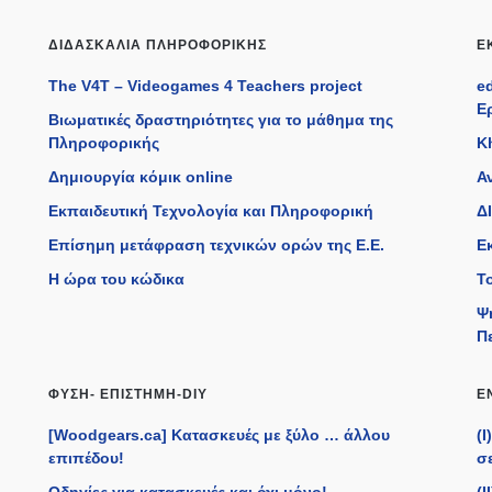
ΔΙΔΑΣΚΑΛΊΑ ΠΛΗΡΟΦΟΡΙΚΉΣ
Ε
The V4T – Videogames 4 Teachers project
e
Ε
Βιωματικές δραστηριότητες για το μάθημα της
Πληροφορικής
K
Δημιουργία κόμικ online
Α
Εκπαιδευτική Τεχνολογία και Πληροφορική
ΔΙ
Επίσημη μετάφραση τεχνικών ορών της Ε.Ε.
Ε
η
Η ώρα του κώδικα
Τ
Ψ
Π
ΦΎΣΗ- ΕΠΙΣΤΉΜΗ-DIY
Ε
[Woodgears.ca] Κατασκευές με ξύλο … άλλου
(
επιπέδου!
σε