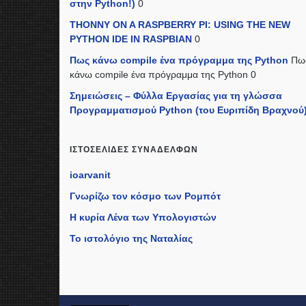
στην Python!)
0
THONNY ON A RASPBERRY PI: USING THE NEW
PYTHON IDE IN RASPBIAN
0
Πως κάνω compile ένα πρόγραμμα της Python
Πω
κάνω compile ένα πρόγραμμα της Python 0
Σημειώσεις – Φύλλα Εργασίας για τη γλώσσα
Προγραμματισμού Python (του Ευριπίδη Βραχνού
ΙΣΤΟΣΕΛΊΔΕΣ ΣΥΝΑΔΈΛΦΩΝ
ioarvanit
Γνωρίζω τον κόσμο των Ρομπότ
Η κυρία Λένα των Υπολογιστών
Το ιστολόγιο της Ναταλίας