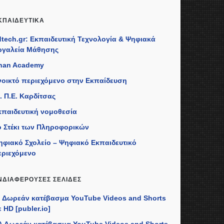
ΚΠΑΙΔΕΥΤΙΚΆ
dtech.gr: Εκπαιδευτική Τεχνολογία & Ψηφιακά
ργαλεία Μάθησης
han Academy
νοικτό περιεχόμενο στην Εκπαίδευση
. Π.Ε. Καρδίτσας
κπαιδευτική νομοθεσία
ο Στέκι των Πληροφορικών
ηφιακό Σχολείο – Ψηφιακό Εκπαιδευτικό
εριεχόμενο
ΝΔΙΑΦΈΡΟΥΣΕΣ ΣΕΛΊΔΕΣ
I) Δωρεάν κατέβασμα YouTube Videos and Shorts
 HD [publer.io]