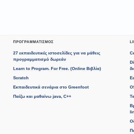
ΠΡΟΓΡΑΜΜΑΤΙΣΜΌΣ
L
27 εκπαιδευτικές ιστοσελίδες για να μάθεις
C
προγραμματισμό δωρεάν
D
Learn to Program. For Free. (Online Βιβλία)
δ
Scratch
Ea
Εκπαιδευτικά σενάρια στο Greenfoot
O
Παίζω και μαθαίνω java, C++
T
Β
li
Ο
Π