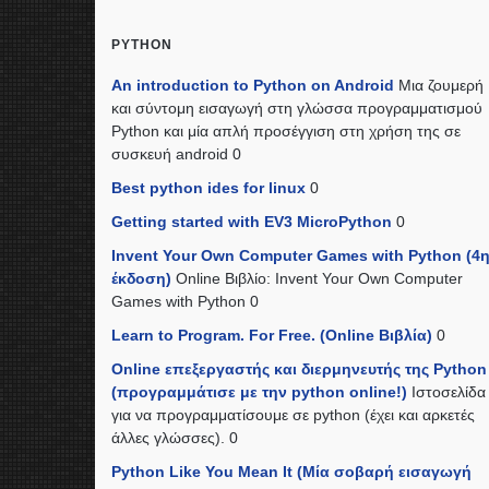
PYTHON
An introduction to Python on Android
Μια ζουμερή
και σύντομη εισαγωγή στη γλώσσα προγραμματισμού
Python και μία απλή προσέγγιση στη χρήση της σε
συσκευή android 0
Best python ides for linux
0
Getting started with EV3 MicroPython
0
Invent Your Own Computer Games with Python (4
έκδοση)
Online Βιβλίο: Invent Your Own Computer
Games with Python 0
Learn to Program. For Free. (Online Βιβλία)
0
Online επεξεργαστής και διερμηνευτής της Python
(προγραμμάτισε με την python online!)
Ιστοσελίδα
για να προγραμματίσουμε σε python (έχει και αρκετές
άλλες γλώσσες). 0
Python Like You Mean It (Mία σοβαρή εισαγωγή