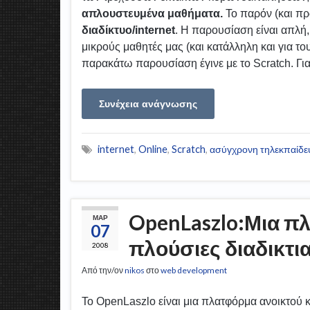
απλουστευμένα μαθήματα.
Το παρόν (και π
διαδίκτυο/internet
. Η παρουσίαση είναι απλή,
μικρούς μαθητές μας (και κατάλληλη και για τ
παρακάτω παρουσίαση έγινε με το Scratch. Γι
Συνέχεια ανάγνωσης
internet
,
Online
,
Scratch
,
ασύγχρονη τηλεκπαίδ
OpenLaszlo:Μια πλ
ΜΑΡ
07
πλούσιες διαδικτι
2008
Από την/ον
nikos
στο
web development
Το OpenLaszlo είναι μια πλατφόρμα ανοικτού 