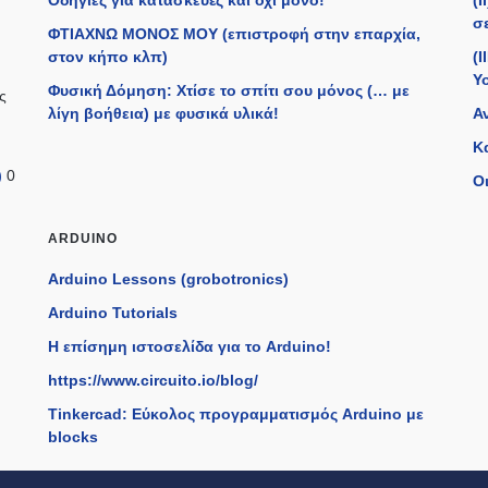
Οδηγίες για κατασκευές και όχι μόνο!
(
σε
ΦΤΙΑΧΝΩ ΜΟΝΟΣ ΜΟΥ (επιστροφή στην επαρχία,
στον κήπο κλπ)
(I
Y
Φυσική Δόμηση: Χτίσε το σπίτι σου μόνος (… με
ς
λίγη βοήθεια) με φυσικά υλικά!
Α
Κ
)
0
Οι
ARDUINO
Arduino Lessons (grobotronics)
Arduino Tutorials
H επίσημη ιστοσελίδα για το Arduino!
https://www.circuito.io/blog/
Tinkercad: Εύκολος προγραμματισμός Arduino με
blocks