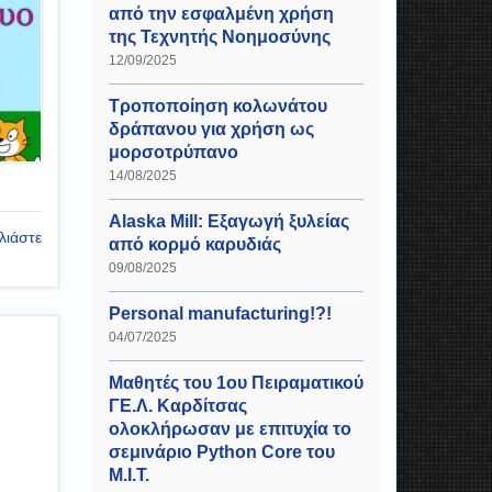
από την εσφαλμένη χρήση
της Τεχνητής Νοημοσύνης
12/09/2025
Τροποποίηση κολωνάτου
δράπανου για χρήση ως
μορσοτρύπανο
14/08/2025
Alaska Mill: Εξαγωγή ξυλείας
λιάστε
από κορμό καρυδιάς
09/08/2025
Personal manufacturing!?!
04/07/2025
Μαθητές του 1ου Πειραματικού
ΓΕ.Λ. Καρδίτσας
ολοκλήρωσαν με επιτυχία το
σεμινάριο Python Core του
Μ.Ι.Τ.