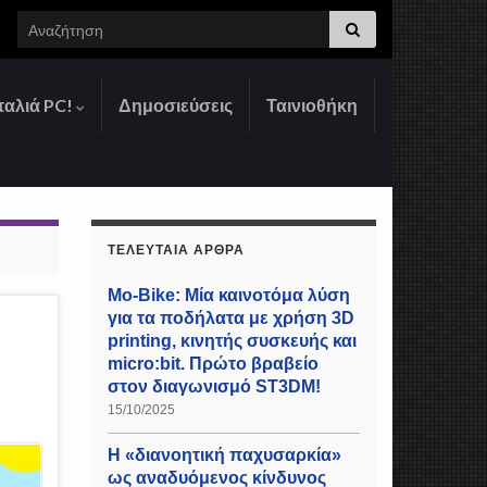
Search for:
παλιά PC!
Δημοσιεύσεις
Ταινιοθήκη
ΤΕΛΕΥΤΑΊΑ ΆΡΘΡΑ
Mo-Bike: Μία καινοτόμα λύση
για τα ποδήλατα με χρήση 3D
printing, κινητής συσκευής και
micro:bit. Πρώτο βραβείο
στον διαγωνισμό ST3DM!
15/10/2025
Η «διανοητική παχυσαρκία»
ως αναδυόμενος κίνδυνος