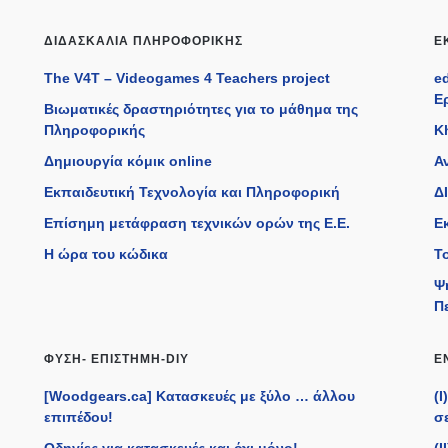
ΔΙΔΑΣΚΑΛΊΑ ΠΛΗΡΟΦΟΡΙΚΉΣ
Ε
The V4T – Videogames 4 Teachers project
e
Ε
Βιωματικές δραστηριότητες για το μάθημα της
Πληροφορικής
K
Δημιουργία κόμικ online
Α
Εκπαιδευτική Τεχνολογία και Πληροφορική
ΔΙ
Επίσημη μετάφραση τεχνικών ορών της Ε.Ε.
Ε
η
Η ώρα του κώδικα
Τ
Ψ
Π
ΦΎΣΗ- ΕΠΙΣΤΉΜΗ-DIY
Ε
[Woodgears.ca] Κατασκευές με ξύλο … άλλου
(
επιπέδου!
σε