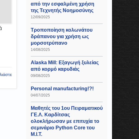
από την εσφαλμένη χρήση
της Τεχνητής Νοημοσύνης
12/09/2025
ά
Τροποποίηση κολωνάτου
δράπανου για χρήση ως
μορσοτρύπανο
14/08/2025
Alaska Mill: Εξαγωγή ξυλείας
από κορμό καρυδιάς
λιάστε
09/08/2025
Personal manufacturing!?!
04/07/2025
Μαθητές του 1ου Πειραματικού
ΓΕ.Λ. Καρδίτσας
ολοκλήρωσαν με επιτυχία το
σεμινάριο Python Core του
Μ.Ι.Τ.