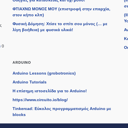
Οδηγίες για κατασκευές και όχι μόνο!
(
σε
ΦΤΙΑΧΝΩ ΜΟΝΟΣ ΜΟΥ (επιστροφή στην επαρχία,
στον κήπο κλπ)
(I
Y
Φυσική Δόμηση: Χτίσε το σπίτι σου μόνος (… με
ς
λίγη βοήθεια) με φυσικά υλικά!
Α
Κ
)
0
Οι
ARDUINO
Arduino Lessons (grobotronics)
Arduino Tutorials
H επίσημη ιστοσελίδα για το Arduino!
https://www.circuito.io/blog/
Tinkercad: Εύκολος προγραμματισμός Arduino με
blocks