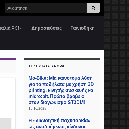
Search for:
παλιά PC!
Δημοσιεύσεις
Ταινιοθήκη
ΤΕΛΕΥΤΑΊΑ ΆΡΘΡΑ
Mo-Bike: Μία καινοτόμα λύση
για τα ποδήλατα με χρήση 3D
printing, κινητής συσκευής και
micro:bit. Πρώτο βραβείο
στον διαγωνισμό ST3DM!
15/10/2025
Η «διανοητική παχυσαρκία»
ως αναδυόμενος κίνδυνος