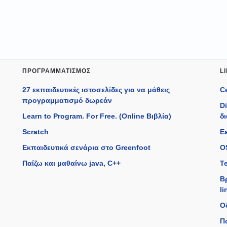
ΠΡΟΓΡΑΜΜΑΤΙΣΜΌΣ
L
27 εκπαιδευτικές ιστοσελίδες για να μάθεις
C
προγραμματισμό δωρεάν
D
Learn to Program. For Free. (Online Βιβλία)
δ
Scratch
Ea
Εκπαιδευτικά σενάρια στο Greenfoot
O
Παίζω και μαθαίνω java, C++
T
Β
li
Ο
Π