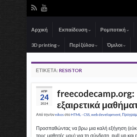
Αρχική
Εκπαίδευση
Ρομποτική
3D printing
Περί ξύλου
Όμιλοι
ΕΤΙΚΈΤΑ:
RESISTOR
freecodecamp.org:
ΑΠΡ
24
εξαιρετικά μαθήμα
2024
Από την/ον
nikos
στο
HTML - CSS
,
web development
,
Προγραμ
Προσπαθώντας να βρω μια καλή εξήγηση (εύκ
τους μαθητές μου) για τη σύνδεση pull up και 