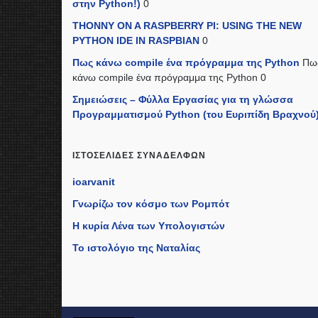
στην Python!)
0
THONNY ON A RASPBERRY PI: USING THE NEW
PYTHON IDE IN RASPBIAN
0
Πως κάνω compile ένα πρόγραμμα της Python
Πω
κάνω compile ένα πρόγραμμα της Python 0
Σημειώσεις – Φύλλα Εργασίας για τη γλώσσα
Προγραμματισμού Python (του Ευριπίδη Βραχνού
ΙΣΤΟΣΕΛΊΔΕΣ ΣΥΝΑΔΈΛΦΩΝ
ioarvanit
Γνωρίζω τον κόσμο των Ρομπότ
Η κυρία Λένα των Υπολογιστών
Το ιστολόγιο της Ναταλίας