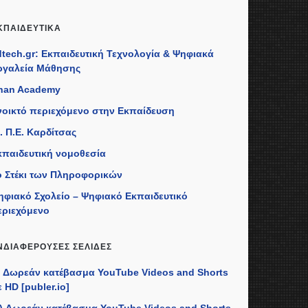
ΚΠΑΙΔΕΥΤΙΚΆ
dtech.gr: Εκπαιδευτική Τεχνολογία & Ψηφιακά
ργαλεία Μάθησης
han Academy
νοικτό περιεχόμενο στην Εκπαίδευση
. Π.Ε. Καρδίτσας
κπαιδευτική νομοθεσία
ο Στέκι των Πληροφορικών
ηφιακό Σχολείο – Ψηφιακό Εκπαιδευτικό
εριεχόμενο
ΝΔΙΑΦΈΡΟΥΣΕΣ ΣΕΛΊΔΕΣ
I) Δωρεάν κατέβασμα YouTube Videos and Shorts
 HD [publer.io]