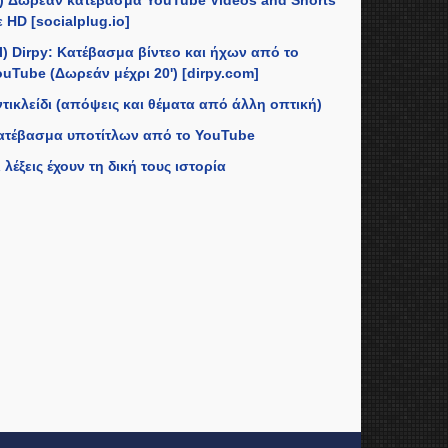
II) Δωρεάν κατέβασμα YouTube Videos and Shorts
 HD [socialplug.io]
II) Dirpy: Κατέβασμα βίντεο και ήχων από το
ouTube (Δωρεάν μέχρι 20') [dirpy.com]
ντικλείδι (απόψεις και θέματα από άλλη οπτική)
ατέβασμα υποτίτλων από το YouTube
 λέξεις έχουν τη δική τους ιστορία