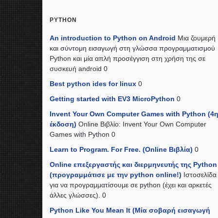
PYTHON
An introduction to Python on Android
Μια ζουμερή
και σύντομη εισαγωγή στη γλώσσα προγραμματισμού
Python και μία απλή προσέγγιση στη χρήση της σε
συσκευή android 0
Best python ides for linux
0
Getting started with EV3 MicroPython
0
Invent Your Own Computer Games with Python (4
έκδοση)
Online Βιβλίο: Invent Your Own Computer
Games with Python 0
Learn to Program. For Free. (Online Βιβλία)
0
Online επεξεργαστής και διερμηνευτής της Python
(προγραμμάτισε με την python online!)
Ιστοσελίδα
για να προγραμματίσουμε σε python (έχει και αρκετές
άλλες γλώσσες). 0
Python Like You Mean It (Mία σοβαρή εισαγωγή