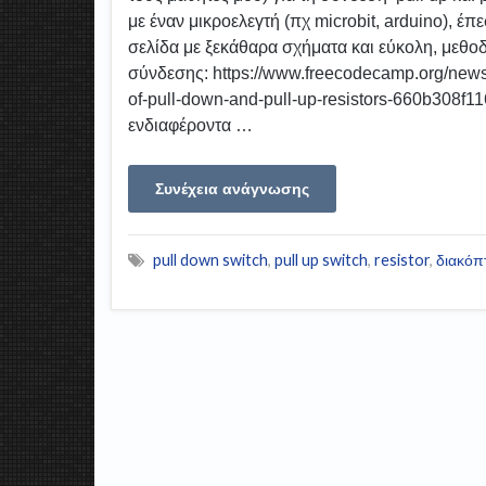
με έναν μικροελεγτή (πχ microbit, arduino), έ
σελίδα με ξεκάθαρα σχήματα και εύκολη, μεθο
σύνδεσης: https://www.freecodecamp.org/news
of-pull-down-and-pull-up-resistors-660b308f116
ενδιαφέροντα …
Συνέχεια ανάγνωσης
pull down switch
,
pull up switch
,
resistor
,
διακόπ