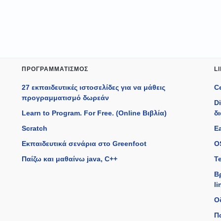
ΠΡΟΓΡΑΜΜΑΤΙΣΜΌΣ
L
27 εκπαιδευτικές ιστοσελίδες για να μάθεις
C
προγραμματισμό δωρεάν
D
Learn to Program. For Free. (Online Βιβλία)
δ
Scratch
Ea
Εκπαιδευτικά σενάρια στο Greenfoot
O
Παίζω και μαθαίνω java, C++
T
Β
li
Ο
Π