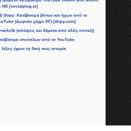
II) Δωρεάν κατέβασμα YouTube Videos and Shorts
 HD [socialplug.io]
II) Dirpy: Κατέβασμα βίντεο και ήχων από το
ouTube (Δωρεάν μέχρι 20') [dirpy.com]
ντικλείδι (απόψεις και θέματα από άλλη οπτική)
ατέβασμα υποτίτλων από το YouTube
 λέξεις έχουν τη δική τους ιστορία