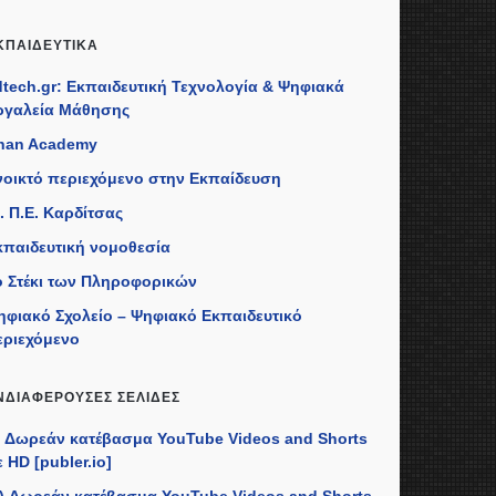
ΚΠΑΙΔΕΥΤΙΚΆ
dtech.gr: Εκπαιδευτική Τεχνολογία & Ψηφιακά
ργαλεία Μάθησης
han Academy
νοικτό περιεχόμενο στην Εκπαίδευση
. Π.Ε. Καρδίτσας
κπαιδευτική νομοθεσία
ο Στέκι των Πληροφορικών
ηφιακό Σχολείο – Ψηφιακό Εκπαιδευτικό
εριεχόμενο
ΝΔΙΑΦΈΡΟΥΣΕΣ ΣΕΛΊΔΕΣ
I) Δωρεάν κατέβασμα YouTube Videos and Shorts
 HD [publer.io]