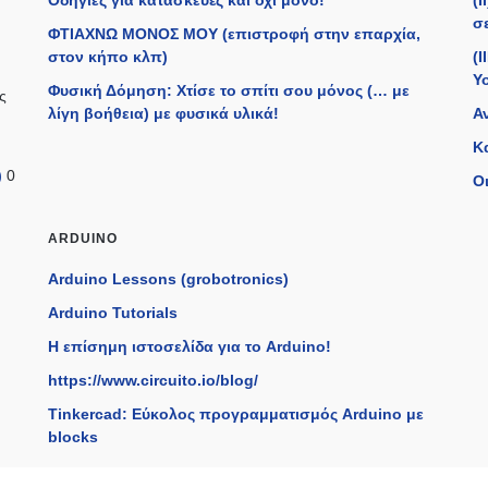
Οδηγίες για κατασκευές και όχι μόνο!
(
σε
ΦΤΙΑΧΝΩ ΜΟΝΟΣ ΜΟΥ (επιστροφή στην επαρχία,
στον κήπο κλπ)
(I
Y
Φυσική Δόμηση: Χτίσε το σπίτι σου μόνος (… με
ς
λίγη βοήθεια) με φυσικά υλικά!
Α
Κ
)
0
Οι
ARDUINO
Arduino Lessons (grobotronics)
Arduino Tutorials
H επίσημη ιστοσελίδα για το Arduino!
https://www.circuito.io/blog/
Tinkercad: Εύκολος προγραμματισμός Arduino με
blocks