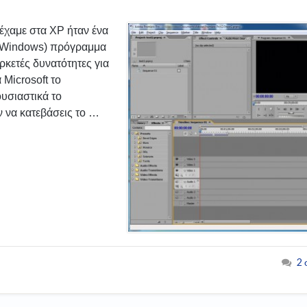
έχαμε στα XP ήταν ένα
α Windows) πρόγραμμα
κετές δυνατότητες για
 Microsoft το
υσιαστικά το
ν να κατεβάσεις το …
2 