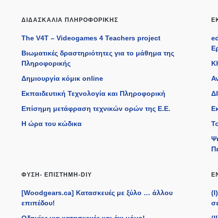
ΔΙΔΑΣΚΑΛΊΑ ΠΛΗΡΟΦΟΡΙΚΉΣ
Ε
The V4T – Videogames 4 Teachers project
e
Ε
Βιωματικές δραστηριότητες για το μάθημα της
Πληροφορικής
K
Δημιουργία κόμικ online
Α
Εκπαιδευτική Τεχνολογία και Πληροφορική
ΔΙ
Επίσημη μετάφραση τεχνικών ορών της Ε.Ε.
Ε
η
Η ώρα του κώδικα
Τ
Ψ
Π
ΦΎΣΗ- ΕΠΙΣΤΉΜΗ-DIY
Ε
[Woodgears.ca] Κατασκευές με ξύλο … άλλου
(
επιπέδου!
σε