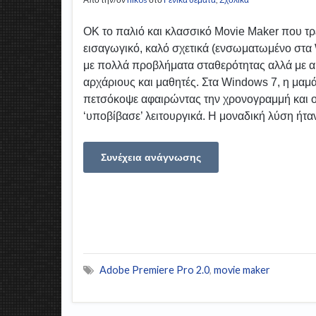
ΟΚ το παλιό και κλασσικό Movie Maker που τρ
εισαγωγικό, καλό σχετικά (ενσωματωμένο στ
με πολλά προβλήματα σταθερότητας αλλά με αρ
αρχάριους και μαθητές. Στα Windows 7, η μαμά
πετσόκοψε αφαιρώντας την χρονογραμμή και ο
‘υποβίβασε’ λειτουργικά. Η μοναδική λύση ήτα
Συνέχεια ανάγνωσης
Adobe Premiere Pro 2.0
,
movie maker