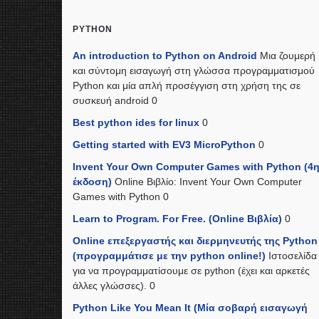
PYTHON
An introduction to Python on Android
Μια ζουμερή
και σύντομη εισαγωγή στη γλώσσα προγραμματισμού
Python και μία απλή προσέγγιση στη χρήση της σε
συσκευή android 0
Best python ides for linux
0
Getting started with EV3 MicroPython
0
Invent Your Own Computer Games with Python (4
έκδοση)
Online Βιβλίο: Invent Your Own Computer
Games with Python 0
Learn to Program. For Free. (Online Βιβλία)
0
Online επεξεργαστής και διερμηνευτής της Python
(προγραμμάτισε με την python online!)
Ιστοσελίδα
για να προγραμματίσουμε σε python (έχει και αρκετές
άλλες γλώσσες). 0
Python Like You Mean It (Mία σοβαρή εισαγωγή