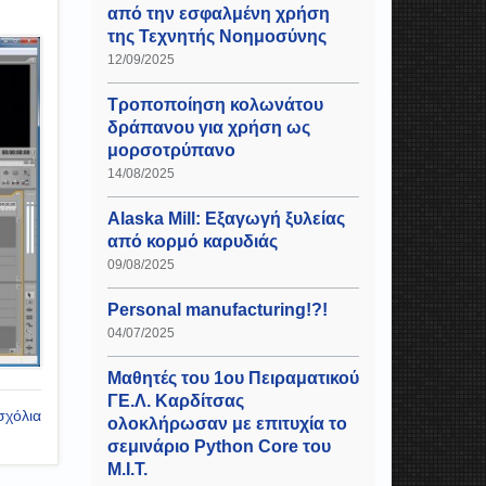
από την εσφαλμένη χρήση
της Τεχνητής Νοημοσύνης
12/09/2025
Τροποποίηση κολωνάτου
δράπανου για χρήση ως
μορσοτρύπανο
14/08/2025
Alaska Mill: Εξαγωγή ξυλείας
από κορμό καρυδιάς
09/08/2025
Personal manufacturing!?!
04/07/2025
Μαθητές του 1ου Πειραματικού
ΓΕ.Λ. Καρδίτσας
σχόλια
ολοκλήρωσαν με επιτυχία το
σεμινάριο Python Core του
Μ.Ι.Τ.