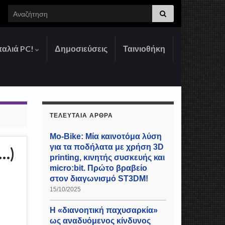
Search for:
παλιά PC!
Δημοσιεύσεις
Ταινιοθήκη
ΤΕΛΕΥΤΑΊΑ ΆΡΘΡΑ
Mo-Bike: Μία καινοτόμα λύση
για τα ποδήλατα με χρήση 3D
ν…)
printing, κινητής συσκευής και
micro:bit. Πρώτο βραβείο
στον διαγωνισμό ST3DM!
15/10/2025
Η «διανοητική παχυσαρκία»
ως αναδυόμενος κίνδυνος