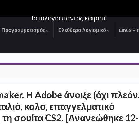
Ιστολόγιο παντός καιρού!
Προγραμματισμός
Ελεύθερο Λογισμικό
Linux + 
aker. Η Adobe άνοιξε (όχι πλεό
παλιό, καλό, επαγγελματικό
η τη σουίτα CS2. [Ανανεώθηκε 12-