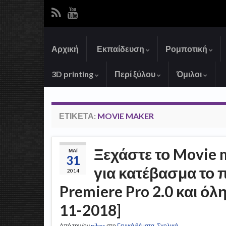
Αρχική
Εκπαίδευση
Ρομποτική
3D printing
Περί ξύλου
Όμιλοι
ΕΤΙΚΈΤΑ:
MOVIE MAKER
Ξεχάστε το Movie m
ΜΆΙ
31
για κατέβασμα το 
2014
Premiere Pro 2.0 και όλ
11-2018]
Από την/ον
nikos
στο
Γενικά θέματα
,
Σχολικά