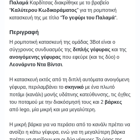
Παλαμά
Καρδίτσας διακρίθηκε με το βραβείο
“
Καλύτερου Κωδικοράματος
” για τη ρομποτική
κατασκευή της με τίτλο “
Το γεφύρι του Παλαμά
“.
Περιγραφή
Η ρομποτική κατασκευή της ομάδας 3Bot είναι ο
σύγχρονος συνδυασμός της
διπλής γέφυρας
και της
ανοιγόμενης γέφυρας
που εφεύρε (και τις δύο) ο
Λεονάρντο Ντα Βίντσι
.
Η κατασκευή εκτός από τη διπλή αυτόματα ανοιγόμενη
γέφυρα, περιλαμβάνει το
σκηνικό
με ένα πλωτό
ποτάμι (κανάλι) μονής υδάτινης κατεύθυνσης, τις όχθες
του ποταμού με την διακόσμησή τους και 2
βάρκες
από lego, μία μικρή και μια μεγαλύτερη.
Η μικρή βάρκα για να περάσει από το κανάλι πρέπει να
ανοίξει η κάτω γέφυρα, ενώ για τη μεγαλύτερη βάρκα
πρέπει να ανοίξουν και οι δύο γέφυρες.Το ύψος της