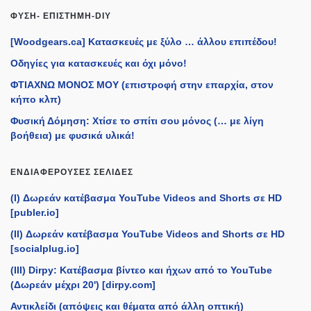
ΦΎΣΗ- ΕΠΙΣΤΉΜΗ-DIY
[Woodgears.ca] Κατασκευές με ξύλο … άλλου επιπέδου!
Οδηγίες για κατασκευές και όχι μόνο!
ΦΤΙΑΧΝΩ ΜΟΝΟΣ ΜΟΥ (επιστροφή στην επαρχία, στον
κήπο κλπ)
Φυσική Δόμηση: Χτίσε το σπίτι σου μόνος (… με λίγη
βοήθεια) με φυσικά υλικά!
ΕΝΔΙΑΦΈΡΟΥΣΕΣ ΣΕΛΊΔΕΣ
(I) Δωρεάν κατέβασμα YouTube Videos and Shorts σε HD
[publer.io]
(II) Δωρεάν κατέβασμα YouTube Videos and Shorts σε HD
[socialplug.io]
(III) Dirpy: Κατέβασμα βίντεο και ήχων από το YouTube
(Δωρεάν μέχρι 20') [dirpy.com]
Αντικλείδι (απόψεις και θέματα από άλλη οπτική)