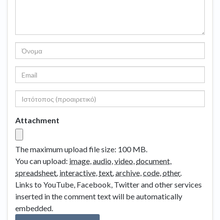
Attachment
The maximum upload file size: 100 MB.
You can upload:
image
,
audio
,
video
,
document
,
spreadsheet
,
interactive
,
text
,
archive
,
code
,
other
.
Links to YouTube, Facebook, Twitter and other services
inserted in the comment text will be automatically
embedded.