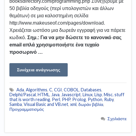
booksdirectory.com/programming.php Συνεχίζουμε με
50 βιβλία οδηγούς (περί υπολογιστών και άλλων
θεμάτων) σε μια καλοστημένη σελίδα
http://www.makeuseof.com/pages/download.
Χρειάζεται ωστόσο μια δωρεάν εγγραφή για να πάρετε
κωδικό.
Σημ.: Για να μην δώσετε το κανονικό σας
email απλά χρησιμοποιήστε ένα τυχαίο
προσωρινό …
Συνέχεια ανάγνωσης
Ada
,
Algorithms
,
C
,
CGI
,
COBOL
,
Databases
,
Delphi/Pascal
,
HTML
,
Java
,
Javascript
,
Linux
,
Lisp
,
Misc. stuff
that is worth reading
,
Perl
,
PHP
,
Prolog
,
Python
,
Ruby
,
Samba
,
Visual Basic and VB.net
,
xml
,
δωράν βιβλία
,
Προγραμματισμός
Σχολιάστε