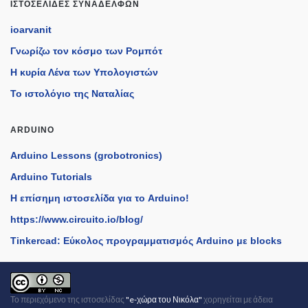
ΙΣΤΟΣΕΛΊΔΕΣ ΣΥΝΑΔΈΛΦΩΝ
ioarvanit
Γνωρίζω τον κόσμο των Ρομπότ
Η κυρία Λένα των Υπολογιστών
Το ιστολόγιο της Ναταλίας
ARDUINO
Arduino Lessons (grobotronics)
Arduino Tutorials
H επίσημη ιστοσελίδα για το Arduino!
https://www.circuito.io/blog/
Tinkercad: Εύκολος προγραμματισμός Arduino με blocks
Το περιεχόμενο της
ιστοσελίδας
"e-χώρα του Νικόλα"
χορηγείται με άδεια