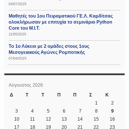
04/07/2025
Μαθητές του 1ου Πειραματικού ΓΕ.Λ. Καρδίτσας
ολοκλήρωσαν με επιτυχία το σεμινάριο Python
Core του Μ.Ι.Τ.
11/05/2025
Το 1ο Λύκειο με 2 ομάδες στους 1ους
Μεσογειακούς Αγώνες Ρομποτικής
07/04/2025
Αύγουστος 2026
Δ
Τ
Τ
Π
Π
Σ
Κ
1
2
3
4
5
6
7
8
9
10
11
12
13
14
15
16
17
18
19
20
21
22
23