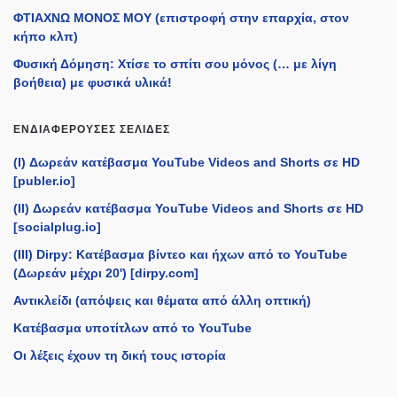
ΦΤΙΑΧΝΩ ΜΟΝΟΣ ΜΟΥ (επιστροφή στην επαρχία, στον
κήπο κλπ)
Φυσική Δόμηση: Χτίσε το σπίτι σου μόνος (… με λίγη
βοήθεια) με φυσικά υλικά!
ΕΝΔΙΑΦΈΡΟΥΣΕΣ ΣΕΛΊΔΕΣ
(I) Δωρεάν κατέβασμα YouTube Videos and Shorts σε HD
[publer.io]
(II) Δωρεάν κατέβασμα YouTube Videos and Shorts σε HD
[socialplug.io]
(III) Dirpy: Κατέβασμα βίντεο και ήχων από το YouTube
(Δωρεάν μέχρι 20') [dirpy.com]
Αντικλείδι (απόψεις και θέματα από άλλη οπτική)
Κατέβασμα υποτίτλων από το YouTube
Οι λέξεις έχουν τη δική τους ιστορία