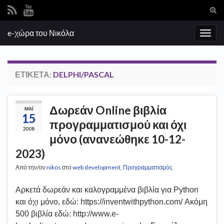
Ενα
φόρ
Search for:
e-χώρα του Νικόλα
ανα
Εναλ
πλοή
ΕΤΙΚΈΤΑ:
DELPHI/PASCAL
Δωρεάν Online βιβλία
ΜΆΙ
15
προγραμματισμού και όχι
2008
μόνο (ανανεώθηκε 10-12-
2023)
Από την/ον
nikos
στο
web development
,
Προγραμματισμός
Αρκετά δωρεάν και καλογραμμένα βιβλία για Python
και όχι μόνο, εδώ: https://inventwithpython.com/ Ακόμη
500 βιβλία εδώ: http://www.e-