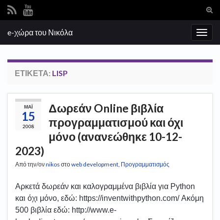
Ενα
φόρ
Search for:
e-χώρα του Νικόλα
ανα
Εναλ
πλοή
ΕΤΙΚΈΤΑ:
LISP
Δωρεάν Online βιβλία
ΜΆΙ
15
προγραμματισμού και όχι
2008
μόνο (ανανεώθηκε 10-12-
2023)
Από την/ον
nikos
στο
web development
,
Προγραμματισμός
Αρκετά δωρεάν και καλογραμμένα βιβλία για Python
και όχι μόνο, εδώ: https://inventwithpython.com/ Ακόμη
500 βιβλία εδώ: http://www.e-