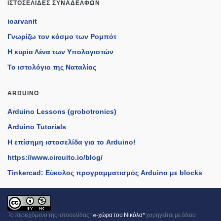
ΙΣΤΟΣΕΛΊΔΕΣ ΣΥΝΑΔΈΛΦΩΝ
ioarvanit
Γνωρίζω τον κόσμο των Ρομπότ
Η κυρία Λένα των Υπολογιστών
Το ιστολόγιο της Ναταλίας
ARDUINO
Arduino Lessons (grobotronics)
Arduino Tutorials
H επίσημη ιστοσελίδα για το Arduino!
https://www.circuito.io/blog/
Tinkercad: Εύκολος προγραμματισμός Arduino με blocks
Το περιεχόμενο της
ιστοσελίδας
"e-χώρα του Νικόλα"
χορηγείται με άδεια