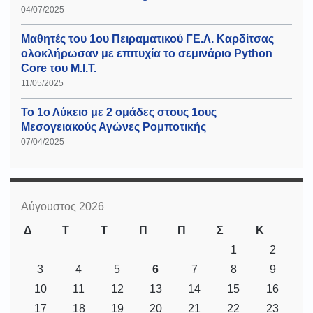
04/07/2025
Μαθητές του 1ου Πειραματικού ΓΕ.Λ. Καρδίτσας
ολοκλήρωσαν με επιτυχία το σεμινάριο Python
Core του Μ.Ι.Τ.
11/05/2025
Το 1ο Λύκειο με 2 ομάδες στους 1ους
Μεσογειακούς Αγώνες Ρομποτικής
07/04/2025
Αύγουστος 2026
Δ
Τ
Τ
Π
Π
Σ
Κ
1
2
3
4
5
6
7
8
9
10
11
12
13
14
15
16
17
18
19
20
21
22
23