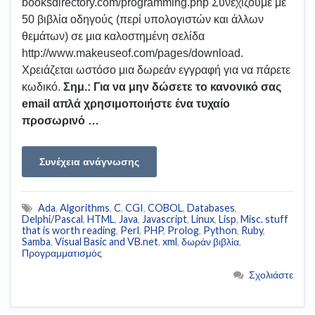
booksdirectory.com/programming.php Συνεχίζουμε με
50 βιβλία οδηγούς (περί υπολογιστών και άλλων
θεμάτων) σε μια καλοστημένη σελίδα
http://www.makeuseof.com/pages/download.
Χρειάζεται ωστόσο μια δωρεάν εγγραφή για να πάρετε
κωδικό.
Σημ.: Για να μην δώσετε το κανονικό σας
email απλά χρησιμοποιήστε ένα τυχαίο
προσωρινό …
Συνέχεια ανάγνωσης
Ada
,
Algorithms
,
C
,
CGI
,
COBOL
,
Databases
,
Delphi/Pascal
,
HTML
,
Java
,
Javascript
,
Linux
,
Lisp
,
Misc. stuff
that is worth reading
,
Perl
,
PHP
,
Prolog
,
Python
,
Ruby
,
Samba
,
Visual Basic and VB.net
,
xml
,
δωράν βιβλία
,
Προγραμματισμός
Σχολιάστε