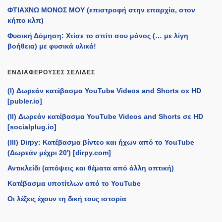
ΦΤΙΑΧΝΩ ΜΟΝΟΣ ΜΟΥ (επιστροφή στην επαρχία, στον
κήπο κλπ)
Φυσική Δόμηση: Χτίσε το σπίτι σου μόνος (… με λίγη
βοήθεια) με φυσικά υλικά!
ΕΝΔΙΑΦΈΡΟΥΣΕΣ ΣΕΛΊΔΕΣ
(I) Δωρεάν κατέβασμα YouTube Videos and Shorts σε HD
[publer.io]
(II) Δωρεάν κατέβασμα YouTube Videos and Shorts σε HD
[socialplug.io]
(III) Dirpy: Κατέβασμα βίντεο και ήχων από το YouTube
(Δωρεάν μέχρι 20') [dirpy.com]
Αντικλείδι (απόψεις και θέματα από άλλη οπτική)
Κατέβασμα υποτίτλων από το YouTube
Οι λέξεις έχουν τη δική τους ιστορία