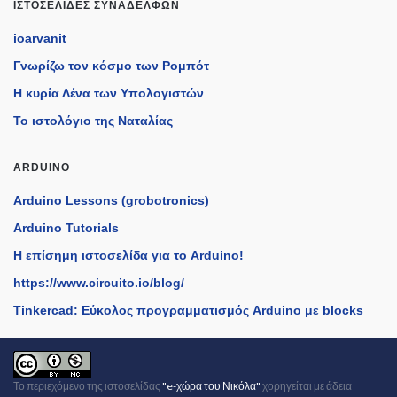
ΙΣΤΟΣΕΛΊΔΕΣ ΣΥΝΑΔΈΛΦΩΝ
ioarvanit
Γνωρίζω τον κόσμο των Ρομπότ
Η κυρία Λένα των Υπολογιστών
Το ιστολόγιο της Ναταλίας
ARDUINO
Arduino Lessons (grobotronics)
Arduino Tutorials
H επίσημη ιστοσελίδα για το Arduino!
https://www.circuito.io/blog/
Tinkercad: Εύκολος προγραμματισμός Arduino με blocks
Το περιεχόμενο της
ιστοσελίδας
"e-χώρα του Νικόλα"
χορηγείται με άδεια