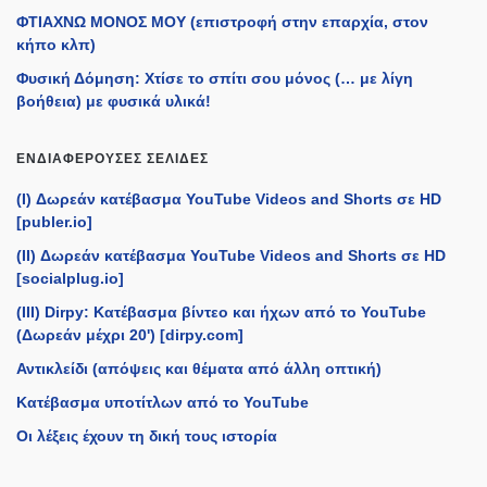
ΦΤΙΑΧΝΩ ΜΟΝΟΣ ΜΟΥ (επιστροφή στην επαρχία, στον
κήπο κλπ)
Φυσική Δόμηση: Χτίσε το σπίτι σου μόνος (… με λίγη
βοήθεια) με φυσικά υλικά!
ΕΝΔΙΑΦΈΡΟΥΣΕΣ ΣΕΛΊΔΕΣ
(I) Δωρεάν κατέβασμα YouTube Videos and Shorts σε HD
[publer.io]
(II) Δωρεάν κατέβασμα YouTube Videos and Shorts σε HD
[socialplug.io]
(III) Dirpy: Κατέβασμα βίντεο και ήχων από το YouTube
(Δωρεάν μέχρι 20') [dirpy.com]
Αντικλείδι (απόψεις και θέματα από άλλη οπτική)
Κατέβασμα υποτίτλων από το YouTube
Οι λέξεις έχουν τη δική τους ιστορία