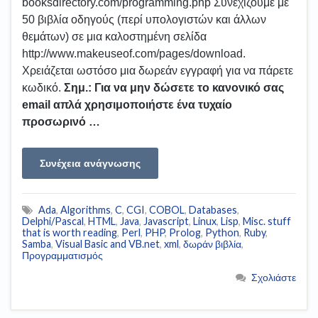
booksdirectory.com/programming.php Συνεχίζουμε με
50 βιβλία οδηγούς (περί υπολογιστών και άλλων
θεμάτων) σε μια καλοστημένη σελίδα
http://www.makeuseof.com/pages/download.
Χρειάζεται ωστόσο μια δωρεάν εγγραφή για να πάρετε
κωδικό.
Σημ.: Για να μην δώσετε το κανονικό σας
email απλά χρησιμοποιήστε ένα τυχαίο
προσωρινό …
Συνέχεια ανάγνωσης
Ada
,
Algorithms
,
C
,
CGI
,
COBOL
,
Databases
,
Delphi/Pascal
,
HTML
,
Java
,
Javascript
,
Linux
,
Lisp
,
Misc. stuff
that is worth reading
,
Perl
,
PHP
,
Prolog
,
Python
,
Ruby
,
Samba
,
Visual Basic and VB.net
,
xml
,
δωράν βιβλία
,
Προγραμματισμός
Σχολιάστε