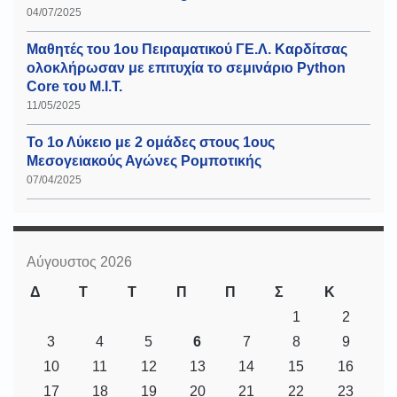
04/07/2025
Μαθητές του 1ου Πειραματικού ΓΕ.Λ. Καρδίτσας
ολοκλήρωσαν με επιτυχία το σεμινάριο Python
Core του Μ.Ι.Τ.
11/05/2025
Το 1ο Λύκειο με 2 ομάδες στους 1ους
Μεσογειακούς Αγώνες Ρομποτικής
07/04/2025
Αύγουστος 2026
Δ
Τ
Τ
Π
Π
Σ
Κ
1
2
3
4
5
6
7
8
9
10
11
12
13
14
15
16
17
18
19
20
21
22
23