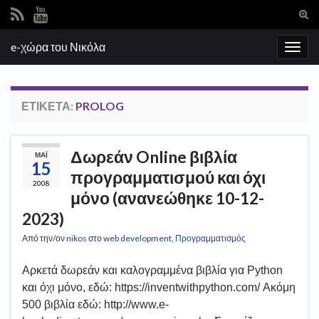
Ενα
φόρ
Search for:
e-χώρα του Νικόλα
ανα
Εναλ
πλοή
ΕΤΙΚΈΤΑ:
PROLOG
Δωρεάν Online βιβλία
ΜΆΙ
15
προγραμματισμού και όχι
2008
μόνο (ανανεώθηκε 10-12-
2023)
Από την/ον
nikos
στο
web development
,
Προγραμματισμός
Αρκετά δωρεάν και καλογραμμένα βιβλία για Python
και όχι μόνο, εδώ: https://inventwithpython.com/ Ακόμη
500 βιβλία εδώ: http://www.e-