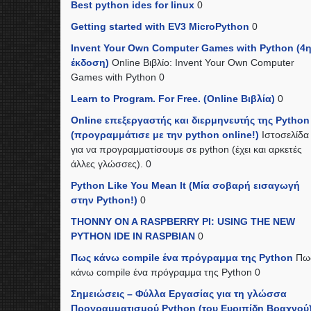
Best python ides for linux
0
Getting started with EV3 MicroPython
0
Invent Your Own Computer Games with Python (4
έκδοση)
Online Βιβλίο: Invent Your Own Computer
Games with Python 0
Learn to Program. For Free. (Online Βιβλία)
0
Online επεξεργαστής και διερμηνευτής της Python
(προγραμμάτισε με την python online!)
Ιστοσελίδα
για να προγραμματίσουμε σε python (έχει και αρκετές
άλλες γλώσσες). 0
Python Like You Mean It (Mία σοβαρή εισαγωγή
στην Python!)
0
THONNY ON A RASPBERRY PI: USING THE NEW
PYTHON IDE IN RASPBIAN
0
Πως κάνω compile ένα πρόγραμμα της Python
Πω
κάνω compile ένα πρόγραμμα της Python 0
Σημειώσεις – Φύλλα Εργασίας για τη γλώσσα
Προγραμματισμού Python (του Ευριπίδη Βραχνού