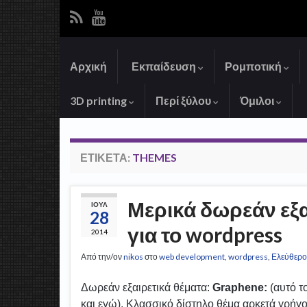
Αρχική
Εκπαίδευση
Ρομποτική
3D printing
Περί ξύλου
Όμιλοι
ΕΤΙΚΈΤΑ:
THEMES
Μερικά δωρεάν εξα
ΙΟΎΛ
28
για το wordpress
2014
Από την/ον
nikos
στο
web development
,
wordpress
,
Ελεύθερο
Δωρεάν εξαιρετικά θέματα:
Graphene:
(αυτό τ
και εγώ). Κλασσικό δίστηλο θέμα αρκετά γρήγο