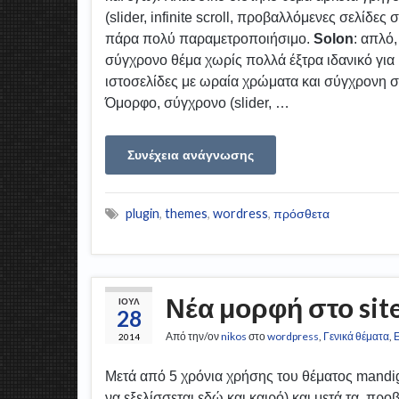
(slider, infinite scroll, προβαλλόμενες σελίδες 
πάρα πολύ παραμετροποιήσιμο.
Solon
: απλό,
σύγχρονο θέμα χωρίς πολλά έξτρα ιδανικό για 
ιστοσελίδες με ωραία χρώματα και σύγχρονη 
Όμορφο, σύγχρονο (slider, …
Συνέχεια ανάγνωσης
plugin
,
themes
,
wordress
,
πρόσθετα
Νέα μορφή στο sit
ΙΟΎΛ
28
Από την/ον
nikos
στο
wordpress
,
Γενικά θέματα
,
Ε
2014
Μετά από 5 χρόνια χρήσης του θέματος mandi
να εξελίσσεται εδώ και καιρό) και μετά τα πρ