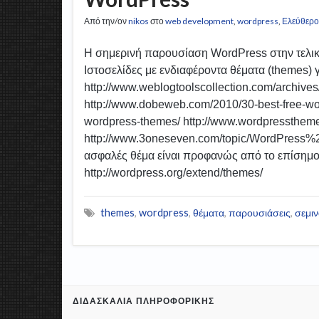
Από την/ον
nikos
στο
web development
,
wordpress
,
Ελεύθερο
Η σημερινή παρουσίαση WordPress στην τελικ
Ιστοσελίδες με ενδιαφέροντα θέματα (themes) 
http://www.weblogtoolscollection.com/archive
http://www.dobeweb.com/2010/30-best-free-wor
wordpress-themes/ http://www.wordpressthem
http://www.3oneseven.com/topic/WordPress%2
ασφαλές θέμα είναι προφανώς από το επίσημο
http://wordpress.org/extend/themes/
themes
,
wordpress
,
θέματα
,
παρουσιάσεις
,
σεμιν
ΔΙΔΑΣΚΑΛΊΑ ΠΛΗΡΟΦΟΡΙΚΉΣ