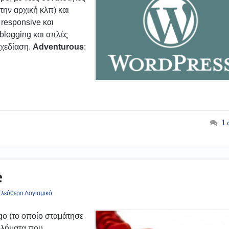
στην αρχική κλπ) και
 responsive και
blogging και απλές
σχεδίαση.
Adventurous
:
1 
e
λεύθερο Λογισμικό
go (το οποίο σταμάτησε
οβλήματα που