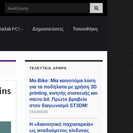
Search for:
παλιά PC!
Δημοσιεύσεις
Ταινιοθήκη
ΤΕΛΕΥΤΑΊΑ ΆΡΘΡΑ
Mo-Bike: Μία καινοτόμα λύση
για τα ποδήλατα με χρήση 3D
ins
printing, κινητής συσκευής και
micro:bit. Πρώτο βραβείο
στον διαγωνισμό ST3DM!
15/10/2025
Η «διανοητική παχυσαρκία»
ως αναδυόμενος κίνδυνος