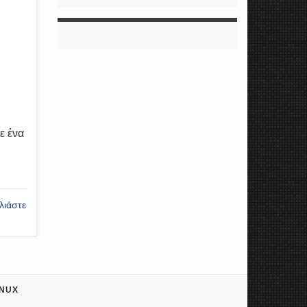
ε ένα
λιάστε
INUX