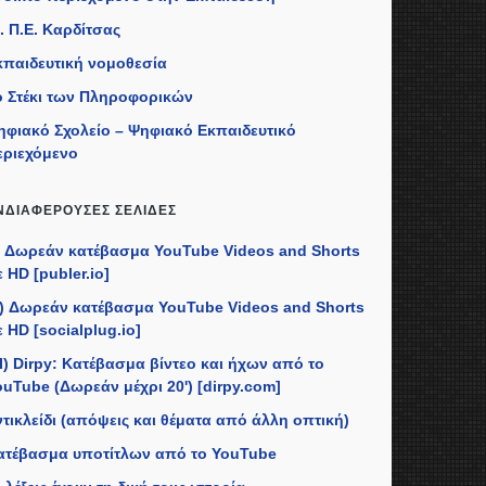
. Π.Ε. Καρδίτσας
κπαιδευτική νομοθεσία
ο Στέκι των Πληροφορικών
ηφιακό Σχολείο – Ψηφιακό Εκπαιδευτικό
εριεχόμενο
ΝΔΙΑΦΈΡΟΥΣΕΣ ΣΕΛΊΔΕΣ
I) Δωρεάν κατέβασμα YouTube Videos and Shorts
 HD [publer.io]
II) Δωρεάν κατέβασμα YouTube Videos and Shorts
 HD [socialplug.io]
II) Dirpy: Κατέβασμα βίντεο και ήχων από το
ouTube (Δωρεάν μέχρι 20') [dirpy.com]
ντικλείδι (απόψεις και θέματα από άλλη οπτική)
ατέβασμα υποτίτλων από το YouTube