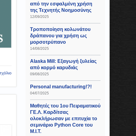
από την εσφαλμένη χρήση
της Τεχνητής Νοημοσύνης
12/09/2025
Τροποποίηση κολωνάτου
δράπανου για χρήση ως
μορσοτρύπανο
14/08/2025
Alaska Mill: Εξαγωγή ξυλείας
από κορμό καρυδιάς
σχόλιο
09/08/2025
Personal manufacturing!?!
04/07/2025
Μαθητές του 1ου Πειραματικού
ΓΕ.Λ. Καρδίτσας
ολοκλήρωσαν με επιτυχία το
σεμινάριο Python Core του
Μ.Ι.Τ.