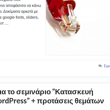
ress αποφάσισα να κάνω
μα. Δοκίμασα αρκετά με
google fonts, sliders,
κλπ …
Σχο
ια το σεμινάριο “Κατασκευή
rdPress” + προτάσεις θεμάτων