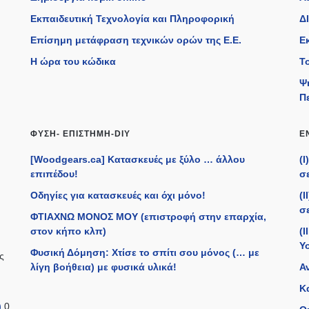
Εκπαιδευτική Τεχνολογία και Πληροφορική
ΔΙ
Επίσημη μετάφραση τεχνικών ορών της Ε.Ε.
Ε
η
Η ώρα του κώδικα
Τ
Ψ
Π
ΦΎΣΗ- ΕΠΙΣΤΉΜΗ-DIY
Ε
[Woodgears.ca] Κατασκευές με ξύλο … άλλου
(
επιπέδου!
σε
Οδηγίες για κατασκευές και όχι μόνο!
(
σε
ΦΤΙΑΧΝΩ ΜΟΝΟΣ ΜΟΥ (επιστροφή στην επαρχία,
στον κήπο κλπ)
(I
Y
Φυσική Δόμηση: Χτίσε το σπίτι σου μόνος (… με
ς
λίγη βοήθεια) με φυσικά υλικά!
Α
Κ
)
0