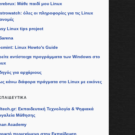
erebrux: Μάθε παιδί μου Linux
istrowatch: όλες οι πληροφορίες για τις Linux
ιανομές
sy Linux tips project
Sarena
ecmint: Linux Howto's Guide
ρείτε αντίστοιχα προγράμματα των Windows στο
nux
δηγός για αρχάριους
ως κάνω διάφορα πράγματα στο Linux με εικόνες
ΚΠΑΙΔΕΥΤΙΚΆ
dtech.gr: Εκπαιδευτική Τεχνολογία & Ψηφιακά
ργαλεία Μάθησης
han Academy
νοικτό περιεχόμενο στην Εκπαίδευση