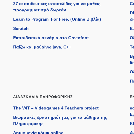
27 εκπαιδευτικές ιστοσελίδες για να μάθεις
C
προγραμματισμό δωρεάν
D
Learn to Program. For Free. (Online Βιβλία)
δ
Scratch
Ea
Εκπαιδευτικά σενάρια στο Greenfoot
O
Παίζω και μαθαίνω java, C++
T
Β
li
Ο
Π
ΔΙΔΑΣΚΑΛΊΑ ΠΛΗΡΟΦΟΡΙΚΉΣ
Ε
The V4T – Videogames 4 Teachers project
e
Ε
Βιωματικές δραστηριότητες για το μάθημα της
Πληροφορικής
K
Δημιουργία κόμικ online
Α