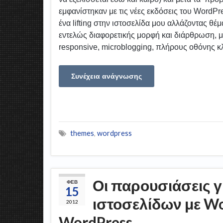
εμφανίστηκαν με τις νέες εκδόσεις του WordP
ένα lifting στην ιστοσελίδα μου αλλάζοντας θέ
εντελώς διαφορετικής μορφή και διάρθρωση, με 
responsive, microblogging, πλήρους οθόνης 
Συνέχεια ανάγνωσης
themes
,
wordpress
Οι παρουσιάσεις γ
ΦΕΒ
15
ιστοσελίδων με Wo
2012
WordPress