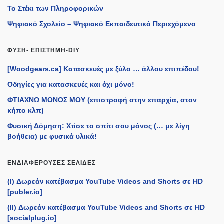
Το Στέκι των Πληροφορικών
Ψηφιακό Σχολείο – Ψηφιακό Εκπαιδευτικό Περιεχόμενο
ΦΎΣΗ- ΕΠΙΣΤΉΜΗ-DIY
[Woodgears.ca] Κατασκευές με ξύλο … άλλου επιπέδου!
Οδηγίες για κατασκευές και όχι μόνο!
ΦΤΙΑΧΝΩ ΜΟΝΟΣ ΜΟΥ (επιστροφή στην επαρχία, στον
κήπο κλπ)
Φυσική Δόμηση: Χτίσε το σπίτι σου μόνος (… με λίγη
βοήθεια) με φυσικά υλικά!
ΕΝΔΙΑΦΈΡΟΥΣΕΣ ΣΕΛΊΔΕΣ
(I) Δωρεάν κατέβασμα YouTube Videos and Shorts σε HD
[publer.io]
(II) Δωρεάν κατέβασμα YouTube Videos and Shorts σε HD
[socialplug.io]