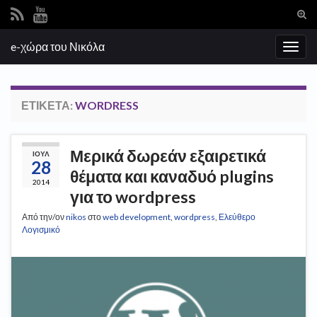
Ενα
φόρ
Search for:
e-χώρα του Νικόλα
ανα
Εναλ
πλοή
ΕΤΙΚΈΤΑ:
WORDRESS
Μερικά δωρεάν εξαιρετικά
ΙΟΎΛ
28
θέματα και καναδυό plugins
2014
για το wordpress
Από την/ον
nikos
στο
web development
,
wordpress
,
Ελεύθερο
Λογισμικό